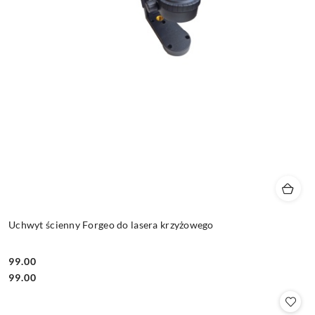
Uchwyt ścienny Forgeo do lasera krzyżowego
99.00
Cena:
Cena:
99.00