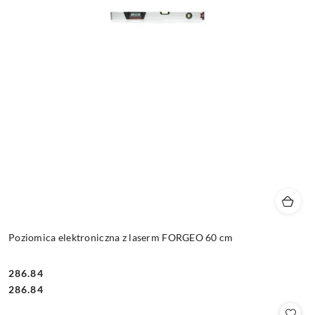
Poziomica elektroniczna z laserm FORGEO 60 cm
286.84
Cena:
Cena:
286.84