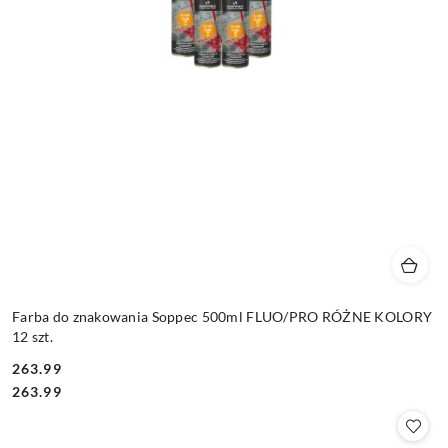
Farba do znakowania Soppec 500ml FLUO/PRO RÓŻNE KOLORY
12 szt.
263.99
Cena:
Cena:
263.99