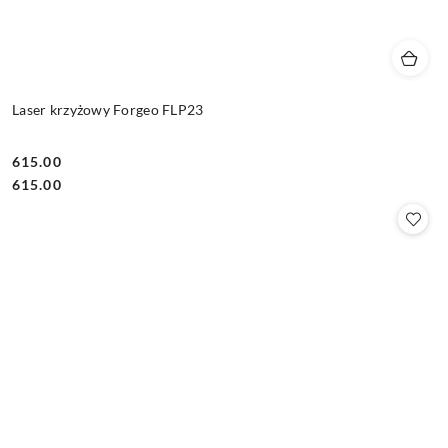
Laser krzyżowy Forgeo FLP23
615.00
Cena:
Cena:
615.00