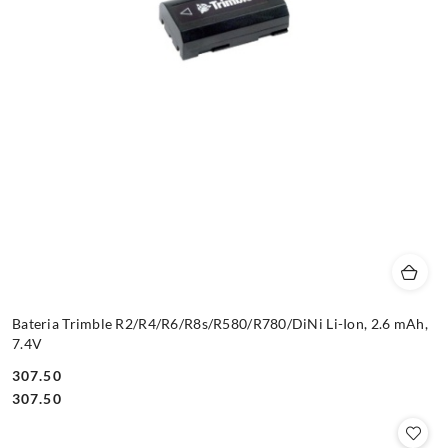
Bateria Trimble R2/R4/R6/R8s/R580/R780/DiNi Li-Ion, 2.6 mAh,
7.4V
307.50
Cena:
Cena:
307.50