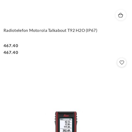
Radiotelefon Motorola Talkabout T92 H2O (IP67)
467.40
Cena:
Cena:
467.40