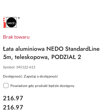
NAZWA
PRODUCENTA:
NEDO
Brak towaru
Łata aluminiowa NEDO StandardLine
5m, teleskopowa, PODZIAŁ 2
Symbol:
345122-613
Dostępność:
Zapytaj o dostępność
Powiadom gdy produkt będzie dostępny
cena:
216.97
216.97
Cena: