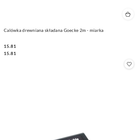
Calówka drewniana składana Goecke 2m - miarka
15.81
Cena:
Cena:
15.81