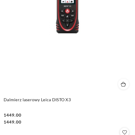
Dalmierz laserowy Leica DISTO X3
1449.00
Cena:
Cena:
1449.00