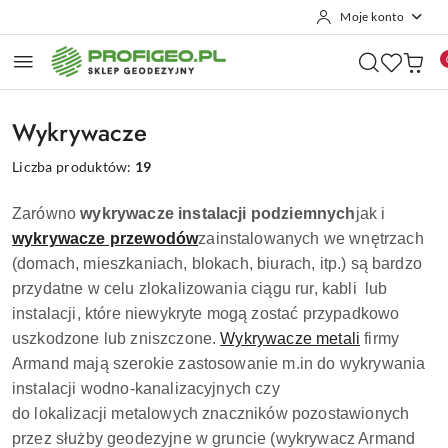
Moje konto
Przejdź do treści głównej
Przejdź do wyszukiwarki
Przejdź do moje konto
Przejdź do menu głównego
Przejdź do stopki
Wykrywacze
Liczba produktów:
19
Zarówno
wykrywacze instalacji podziemnych
jak i
wykrywacze przewodów
zainstalowanych we wnętrzach
(domach, mieszkaniach, blokach, biurach, itp.) są bardzo
przydatne w celu zlokalizowania ciągu rur, kabli
lub
instalacji, które niewykryte mogą zostać przypadkowo
uszkodzone lub zniszczone.
Wykrywacze metali
firmy
Armand mają szerokie zastosowanie m.in do wykrywania
instalacji wodno-kanalizacyjnych czy
do lokalizacji metalowych znaczników pozostawionych
przez służby geodezyjne w gruncie (wykrywacz Armand