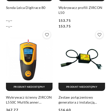
Sonda Leica Digitrace 80
Wykrywacz profili ZIRCON
L50
--,--
153.75
Cena:
Cena:
Cena:
Cena:
--,--
153.75
PRODUKT NIEDOSTĘPNY
PRODUKT NIEDOSTĘPNY
Wykrywacz ścienny ZIRCON
Zestaw połączeniowy
L550C MultiScanner
generatora z instalacją
OneStep
elektryczna Leica
367.77
516.60