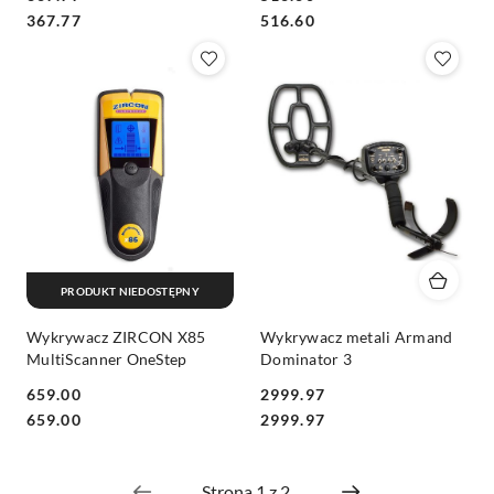
Cena:
Cena:
Cena:
Cena:
367.77
516.60
PRODUKT NIEDOSTĘPNY
Wykrywacz ZIRCON X85
Wykrywacz metali Armand
MultiScanner OneStep
Dominator 3
659.00
2999.97
Cena:
Cena:
Cena:
Cena:
659.00
2999.97