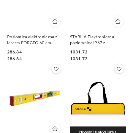
Poziomica elektroniczna z
STABILA Elektroniczna
laserm FORGEO 60 cm
poziomnica IP67 z
pokrowcem, 61cm
286.84
1031.72
Cena:
Cena:
Cena:
Cena:
286.84
1031.72
PRODUKT NIEDOSTĘPNY