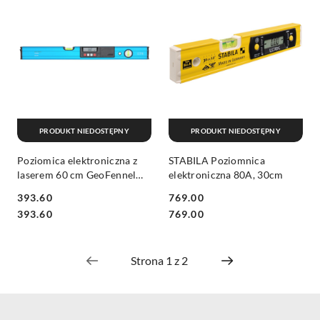
PRODUKT NIEDOSTĘPNY
PRODUKT NIEDOSTĘPNY
Poziomica elektroniczna z
STABILA Poziomnica
laserem 60 cm GeoFennel
elektroniczna 80A, 30cm
EL821
393.60
769.00
Cena:
Cena:
Cena:
Cena:
393.60
769.00