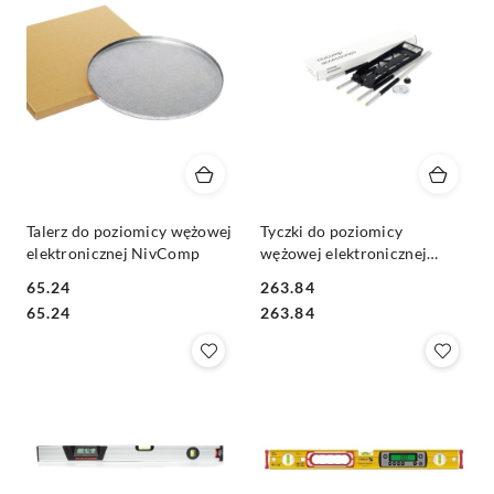
Talerz do poziomicy wężowej
Tyczki do poziomicy
elektronicznej NivComp
wężowej elektronicznej
NivComp
65.24
263.84
Cena:
Cena:
Cena:
Cena:
65.24
263.84