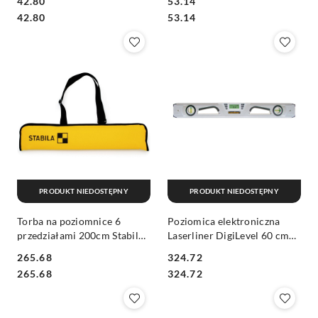
42.80
53.14
Cena:
Cena:
Cena:
Cena:
42.80
53.14
PRODUKT NIEDOSTĘPNY
PRODUKT NIEDOSTĘPNY
Torba na poziomnice 6
Poziomica elektroniczna
przedziałami 200cm Stabila
Laserliner DigiLevel 60 cm
SA18987
LCD
265.68
324.72
Cena:
Cena:
Cena:
Cena:
265.68
324.72