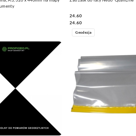
kumenty
24.60
Cena:
Cena:
24.60
Geodezja