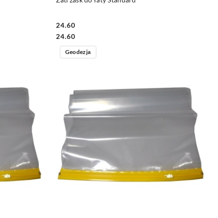
24.60
Cena:
Cena:
24.60
Geodezja