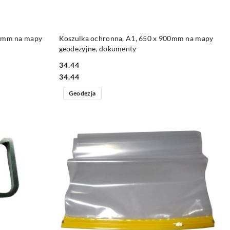
DO KOSZYKA
20mm na mapy
Koszulka ochronna, A1, 650 x 900mm na mapy
geodezyjne, dokumenty
34.44
Cena:
Cena:
34.44
Geodezja