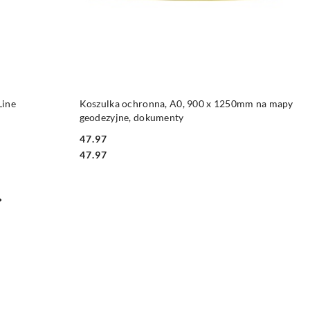
DO KOSZYKA
Line
Koszulka ochronna, A0, 900 x 1250mm na mapy
geodezyjne, dokumenty
47.97
Cena:
Cena:
47.97