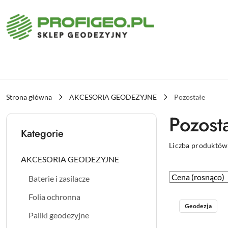
Przejdź do treści głównej
Przejdź do wyszukiwarki
Przejdź do moje konto
Przejdź do menu głównego
Przejdź do stopki
Strona główna
AKCESORIA GEODEZYJNE
Pozostałe
Pozost
Kategorie
Liczba produktów
AKCESORIA GEODEZYJNE
Zastosowano
Sortuj
Baterie i zasilacze
według
sortowanie:
Folia ochronna
Cena
Geodezja
(rosnąco).
Paliki geodezyjne