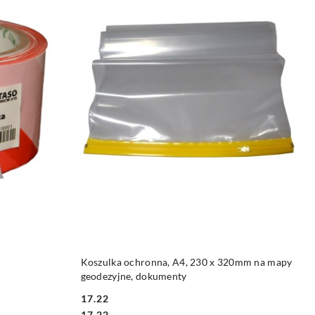
DO KOSZYKA
Koszulka ochronna, A4, 230 x 320mm na mapy
geodezyjne, dokumenty
17.22
Cena:
Cena:
17.22