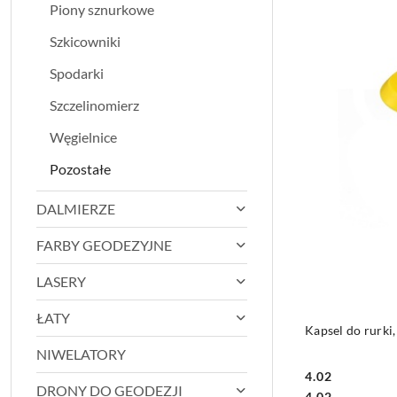
Piony sznurkowe
Szkicowniki
Spodarki
Szczelinomierz
Węgielnice
Pozostałe
DALMIERZE
FARBY GEODEZYJNE
LASERY
ŁATY
Kapsel do rurki
NIWELATORY
4.02
DRONY DO GEODEZJI
Cena:
Cena:
4.02