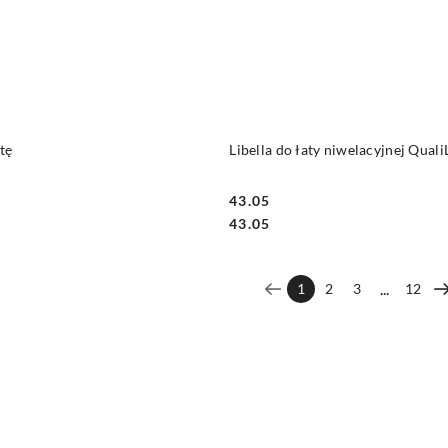
DO KOSZYKA
DO KOSZYKA
tę
Libella do łaty niwelacyjnej Quali
43.05
Cena:
Cena:
43.05
...
1
2
3
12