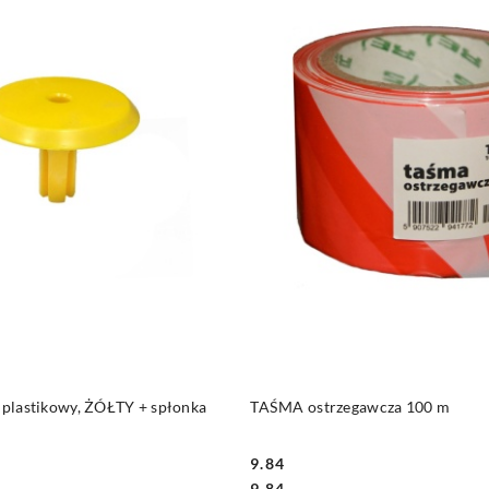
DO KOSZYKA
DO KOSZYKA
, plastikowy, ŻÓŁTY + spłonka
TAŚMA ostrzegawcza 100 m
9.84
Cena:
Cena:
9.84