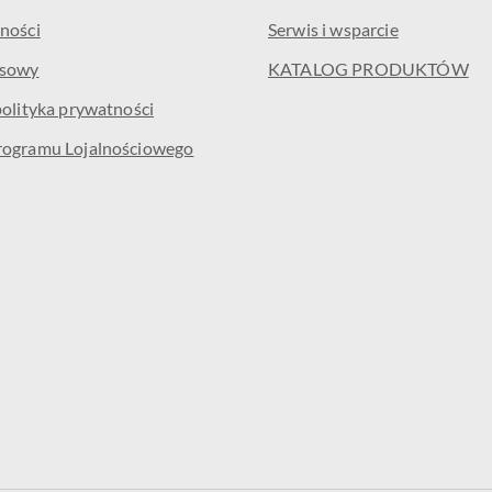
ności
Serwis i wsparcie
isowy
KATALOG PRODUKTÓW
polityka prywatności
rogramu Lojalnościowego