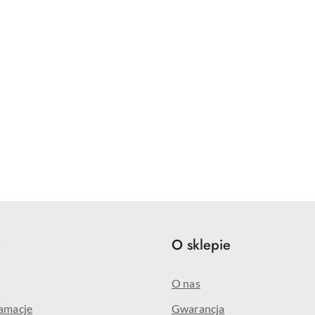
e
O sklepie
O nas
lamacje
Gwarancja