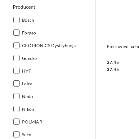
Producent
Producent:
Bosch
Producent:
Forgeo
Producent:
GEOTRONICS Dystrybucja
Pokrowiec na ła
Producent:
Goecke
37.45
Cena:
Cena:
37.45
Producent:
HYT
Producent:
Leica
Producent:
Nedo
Producent:
Nikon
Producent:
POLMIAR
Producent:
Seco