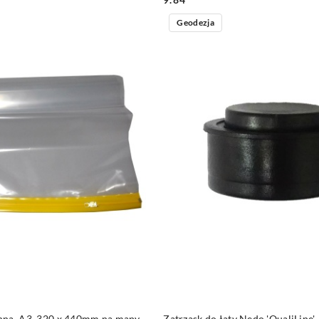
Geodezja
DO KOSZYKA
DO KOSZYKA
nna, A3, 320 x 440mm na mapy
Zatrzask do łaty Nedo 'QualiLine'