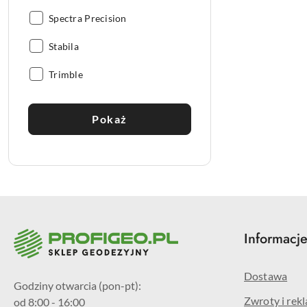
Producent:
Spectra Precision
Producent:
Stabila
Producent:
Trimble
Pokaż
Informacj
Dostawa
Godziny otwarcia (pon-pt):
Zwroty i rek
od 8:00 - 16:00