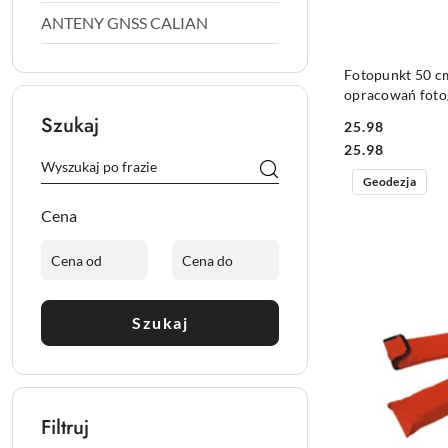
ANTENY GNSS CALIAN
Fotopunkt 50 c
opracowań foto
dronem - 1szt
Szukaj
25.98
Cena:
Cena:
25.98
Geodezja
Cena
Szukaj
Filtruj