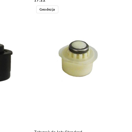
Geodezja
DO KOSZYKA
Zatrzask do łaty Standard