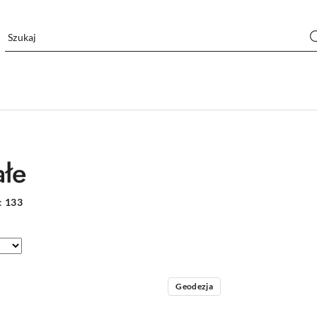
ałe
:
133
Geodezja