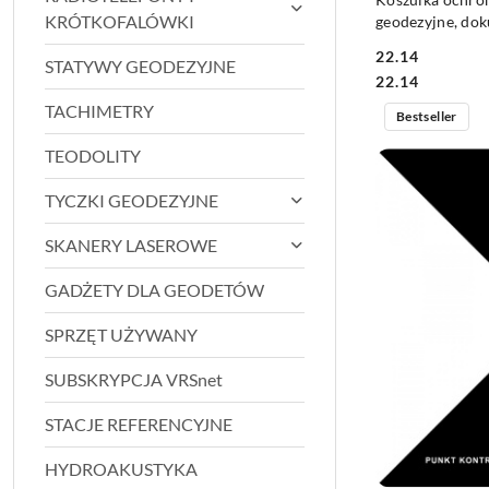
KRÓTKOFALÓWKI
geodezyjne, do
22.14
STATYWY GEODEZYJNE
Cena:
Cena:
22.14
TACHIMETRY
Bestseller
TEODOLITY
TYCZKI GEODEZYJNE
SKANERY LASEROWE
GADŻETY DLA GEODETÓW
SPRZĘT UŻYWANY
SUBSKRYPCJA VRSnet
STACJE REFERENCYJNE
HYDROAKUSTYKA