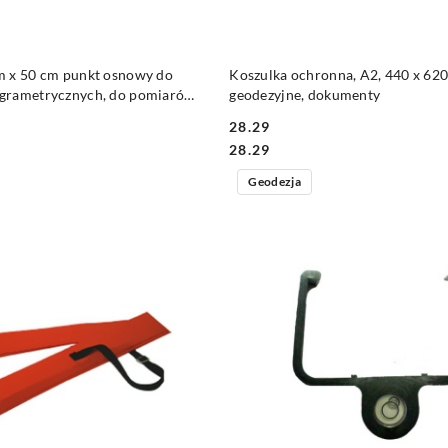
DO KOSZYKA
DO KOSZYKA
m x 50 cm punkt osnowy do
Koszulka ochronna, A2, 440 x 6
grametrycznych, do pomiarów
geodezyjne, dokumenty
28.29
Cena:
Cena:
28.29
Geodezja