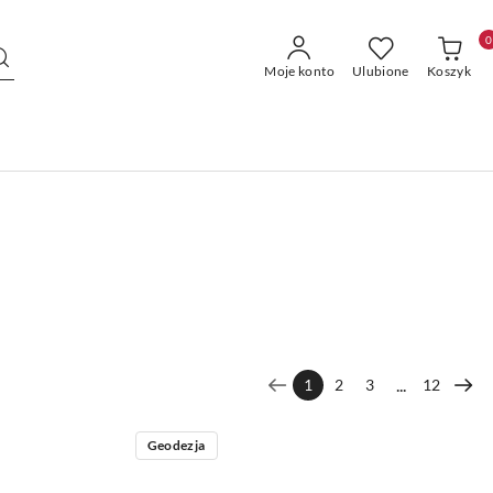
0
Moje konto
Ulubione
Koszyk
...
1
2
3
12
Geodezja