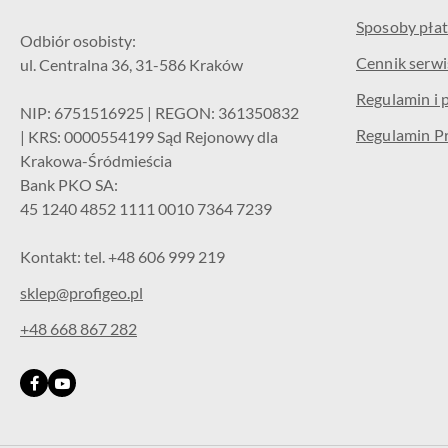
Sposoby płat
Odbiór osobisty:
Cennik serw
ul. Centralna 36, 31-586 Kraków
Regulamin i 
NIP: 6751516925 | REGON: 361350832
Regulamin P
| KRS: 0000554199 Sąd Rejonowy dla
Krakowa-Śródmieścia
Bank PKO SA:
45 1240 4852 1111 0010 7364 7239
Kontakt: tel. +48 606 999 219
sklep@profigeo.pl
+48 668 867 282