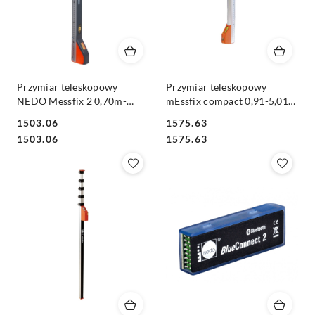
Przymiar teleskopowy
Przymiar teleskopowy
NEDO Messfix 2 0,70m-
mEssfix compact 0,91-5,01m
3,00m mm/cm z pokrowcem
z pokrowcem
1503.06
1575.63
Cena:
Cena:
Cena:
Cena:
1503.06
1575.63