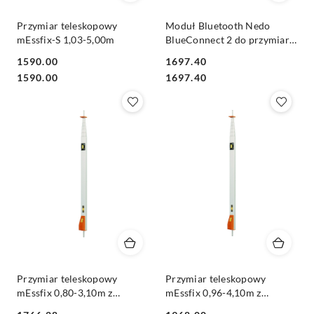
Przymiar teleskopowy
Moduł Bluetooth Nedo
mEssfix-S 1,03-5,00m
BlueConnect 2 do przymiaru
mEsstronic 0.1
1590.00
1697.40
Cena:
Cena:
Cena:
Cena:
1590.00
1697.40
Przymiar teleskopowy
Przymiar teleskopowy
mEssfix 0,80-3,10m z
mEssfix 0,96-4,10m z
trzpieniem
trzepieniem