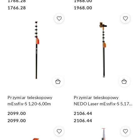
1766.28
1968.00
Cena:
Cena:
Cena:
Cena:
1766.28
1968.00
Przymiar teleskopowy
Przymiar teleskopowy
mEssfix-S 1,20-6,00m
NEDO Laser mEssfix-S 5,17
m do odbiornika laserowego
2099.00
2106.44
Cena:
Cena:
Cena:
Cena:
2099.00
2106.44