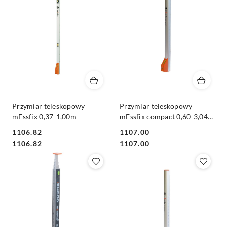
Przymiar teleskopowy
Przymiar teleskopowy
mEssfix 0,37-1,00m
mEssfix compact 0,60-3,04m
z pokrowcem
1106.82
1107.00
Cena:
Cena:
Cena:
Cena:
1106.82
1107.00