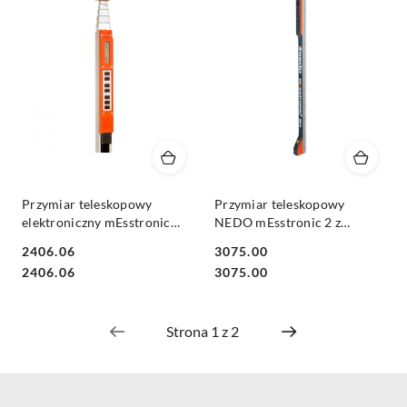
Przymiar teleskopowy
Przymiar teleskopowy
elektroniczny mEsstronic
NEDO mEsstronic 2 z
1,04-5,00m
Bluetooth 1,04 - 5,00m
2406.06
3075.00
Cena:
Cena:
Cena:
Cena:
2406.06
3075.00