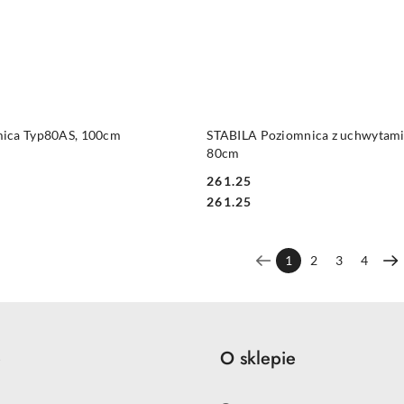
DO KOSZYKA
DO KOSZYKA
mica Typ80AS, 100cm
STABILA Poziomnica z uchwytami
80cm
261.25
Cena:
Cena:
261.25
1
2
3
4
e
O sklepie