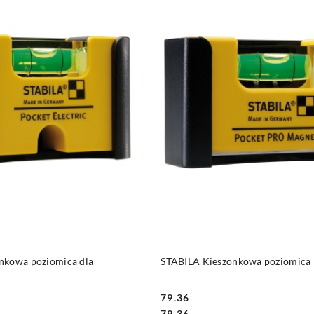
DO KOSZYKA
DO KOSZYKA
nkowa poziomica dla
STABILA Kieszonkowa poziomica 
79.36
Cena:
Cena:
79.36