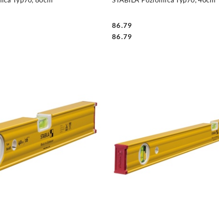
86.79
Cena:
Cena:
86.79