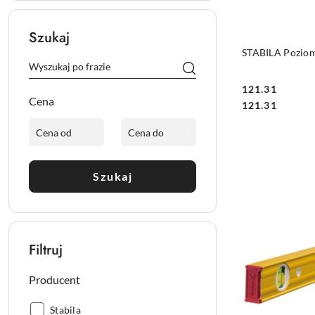
Szukaj
STABILA Poziom
121.31
Cena
Cena:
Cena:
121.31
Szukaj
Filtruj
Producent
Producent:
Stabila