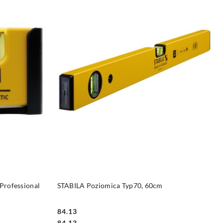
DO KOSZYKA
Professional
STABILA Poziomica Typ70, 60cm
84.13
Cena:
Cena:
84.13