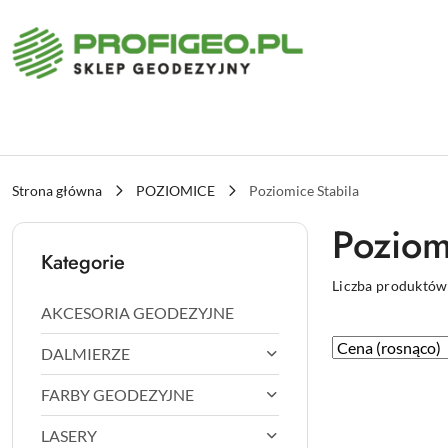
Przejdź do treści głównej
Przejdź do wyszukiwarki
Przejdź do moje konto
Przejdź do menu głównego
Przejdź do stopki
Strona główna
POZIOMICE
Poziomice Stabila
Poziom
Kategorie
Liczba produktów
AKCESORIA GEODEZYJNE
Zastosowano
Sortuj
DALMIERZE
według
sortowanie:
FARBY GEODEZYJNE
Cena
(rosnąco).
LASERY