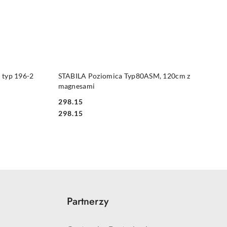
DO KOSZYKA
 typ 196-2
STABILA Poziomica Typ80ASM, 120cm z
magnesami
298.15
Cena:
Cena:
298.15
Partnerzy