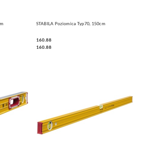
DO KOSZYKA
cm
STABILA Poziomica Typ70, 150cm
160.88
Cena:
Cena:
160.88