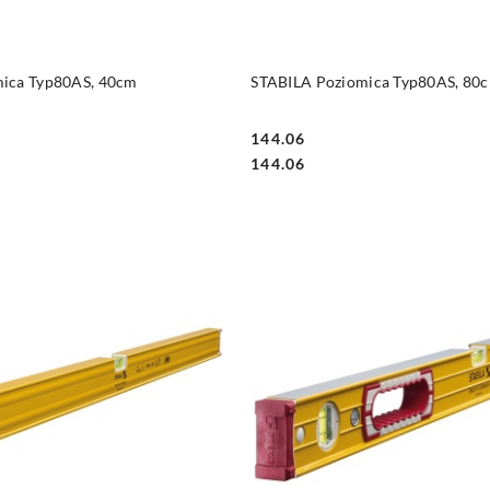
DO KOSZYKA
DO KOSZYKA
ica Typ80AS, 40cm
STABILA Poziomica Typ80AS, 80
144.06
Cena:
Cena:
144.06