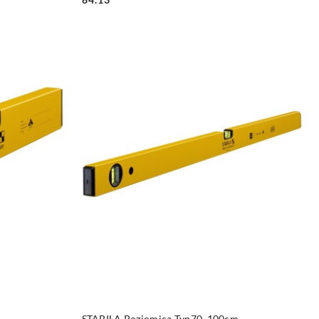
DO KOSZYKA
STABILA Poziomica Typ70, 100cm