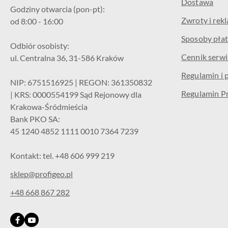
Dostawa
Godziny otwarcia (pon-pt):
Zwroty i rek
od 8:00 - 16:00
Sposoby płat
Odbiór osobisty:
Cennik serw
ul. Centralna 36, 31-586 Kraków
Regulamin i 
NIP: 6751516925 | REGON: 361350832
Regulamin P
| KRS: 0000554199 Sąd Rejonowy dla
Krakowa-Śródmieścia
Bank PKO SA:
45 1240 4852 1111 0010 7364 7239
Kontakt: tel. +48 606 999 219
sklep@profigeo.pl
+48 668 867 282