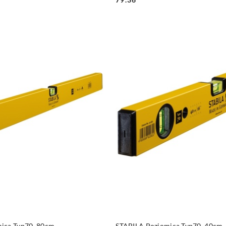
DO KOSZYKA
DO KOSZYKA
ica Typ70, 80cm
STABILA Poziomica Typ70, 40cm