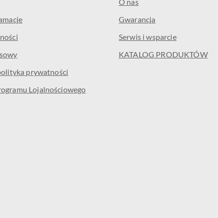
O nas
lamacje
Gwarancja
ności
Serwis i wsparcie
isowy
KATALOG PRODUKTÓW
polityka prywatności
rogramu Lojalnościowego