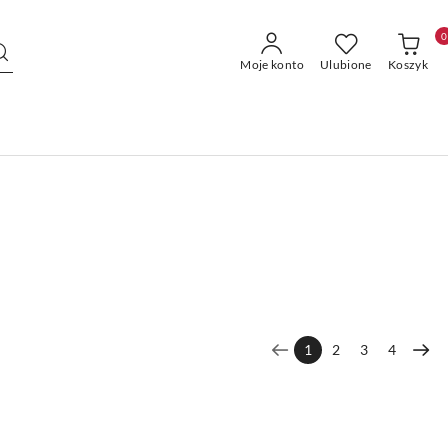
0
Moje konto
Ulubione
Koszyk
1
2
3
4