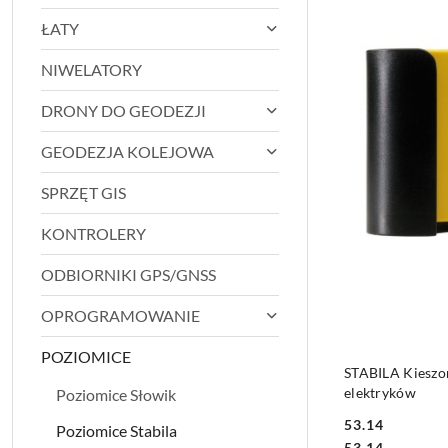
ŁATY
NIWELATORY
DRONY DO GEODEZJI
GEODEZJA KOLEJOWA
SPRZĘT GIS
KONTROLERY
ODBIORNIKI GPS/GNSS
OPROGRAMOWANIE
POZIOMICE
STABILA Kieszo
elektryków
Poziomice Słowik
53.14
Poziomice Stabila
Cena:
Cena:
53.14