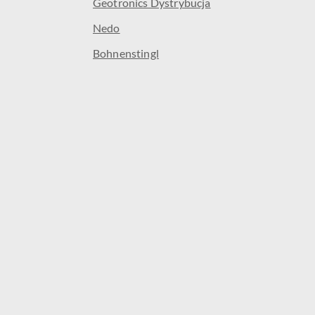
Geotronics Dystrybucja
Nedo
Bohnenstingl