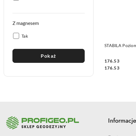
Z magnesem
Z
Tak
magnesem:
STABILA Pozio
Pokaż
176.53
Cena:
Cena:
176.53
Informacj