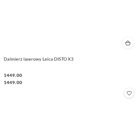
Dalmierz laserowy Leica DISTO X3
1449.00
Cena:
Cena:
1449.00