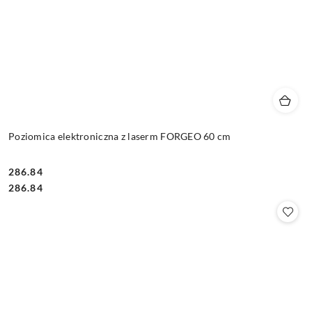
Poziomica elektroniczna z laserm FORGEO 60 cm
286.84
Cena:
Cena:
286.84