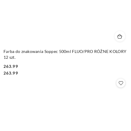
Farba do znakowania Soppec 500ml FLUO/PRO RÓŻNE KOLORY
12 szt.
263.99
Cena:
Cena:
263.99