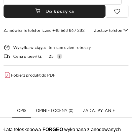
Do koszyka
Zamówienie telefoniczne +48 668 867 282
Zostaw telefon
Dostępność
Wysyłka w ciągu:
ten sam dzień roboczy
i
dostawa
Wyślij
Cena przesyłki:
25
Pobierz produkt do PDF
OPIS
OPINIE I OCENY (0)
ZADAJ PYTANIE
Łata teleskopowa
FORGEO
wykonana z anodowanych