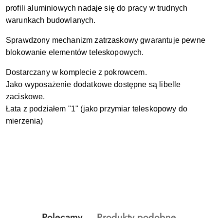
profili aluminiowych nadaje się do pracy w trudnych
warunkach budowlanych.
Sprawdzony mechanizm zatrzaskowy gwarantuje pewne
blokowanie elementów teleskopowych.
Dostarczany w komplecie z pokrowcem.
Jako wyposażenie dodatkowe dostępne są libelle
zaciskowe.
Łata z podziałem "1" (jako przymiar teleskopowy do
mierzenia)
Produkty
Produkty
Polecamy
Produkty podobne