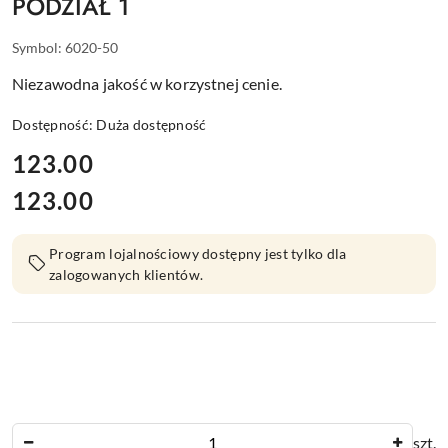
PODZIAŁ 1
Symbol:
6020-50
Niezawodna jakość w korzystnej cenie.
Dostępność:
Duża dostępność
cena:
123.00
123.00
Cena:
Program lojalnościowy dostępny jest tylko dla
zalogowanych klientów.
Ilość
szt.