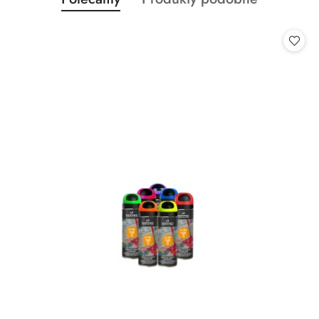
Pomiń karuzelę produktów
o
o
statusie:
statusie: