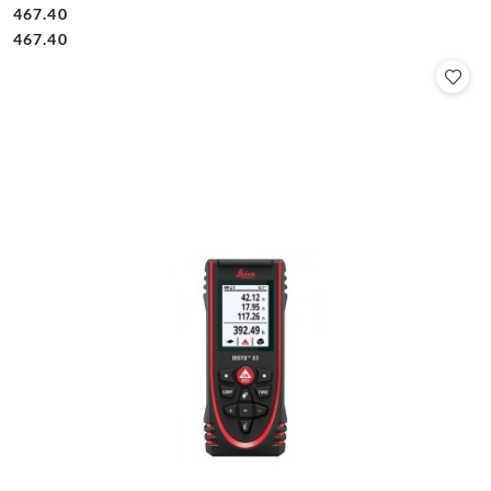
467.40
Cena:
Cena:
467.40