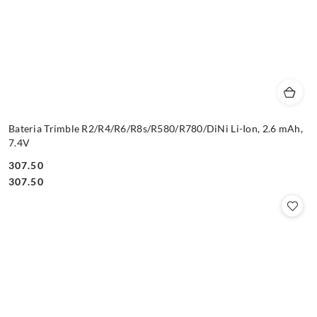
Bateria Trimble R2/R4/R6/R8s/R580/R780/DiNi Li-Ion, 2.6 mAh,
7.4V
307.50
Cena:
Cena:
307.50