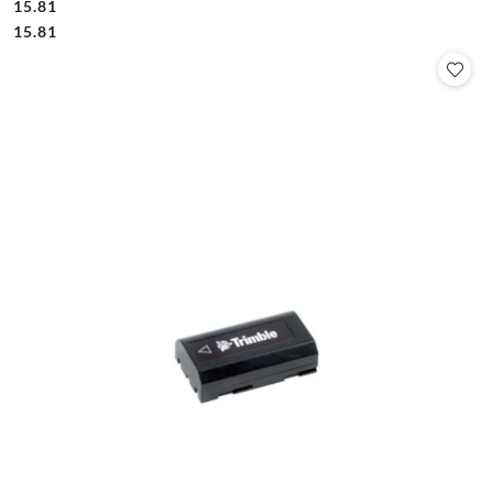
15.81
Cena:
Cena:
15.81