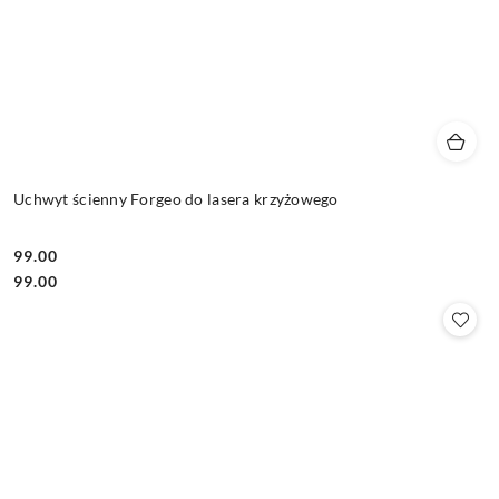
Uchwyt ścienny Forgeo do lasera krzyżowego
99.00
Cena:
Cena:
99.00