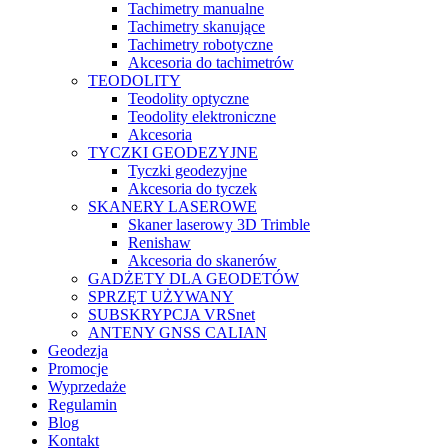
Tachimetry manualne
Tachimetry skanujące
Tachimetry robotyczne
Akcesoria do tachimetrów
TEODOLITY
Teodolity optyczne
Teodolity elektroniczne
Akcesoria
TYCZKI GEODEZYJNE
Tyczki geodezyjne
Akcesoria do tyczek
SKANERY LASEROWE
Skaner laserowy 3D Trimble
Renishaw
Akcesoria do skanerów
GADŻETY DLA GEODETÓW
SPRZĘT UŻYWANY
SUBSKRYPCJA VRSnet
ANTENY GNSS CALIAN
Geodezja
Promocje
Wyprzedaże
Regulamin
Blog
Kontakt