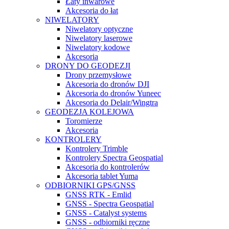
Łaty inwarowe
Akcesoria do łat
NIWELATORY
Niwelatory optyczne
Niwelatory laserowe
Niwelatory kodowe
Akcesoria
DRONY DO GEODEZJI
Drony przemysłowe
Akcesoria do dronów DJI
Akcesoria do dronów Yuneec
Akcesoria do Delair/Wingtra
GEODEZJA KOLEJOWA
Toromierze
Akcesoria
KONTROLERY
Kontrolery Trimble
Kontrolery Spectra Geospatial
Akcesoria do kontrolerów
Akcesoria tablet Yuma
ODBIORNIKI GPS/GNSS
GNSS RTK - Emlid
GNSS - Spectra Geospatial
GNSS - Catalyst systems
GNSS - odbiorniki ręczne