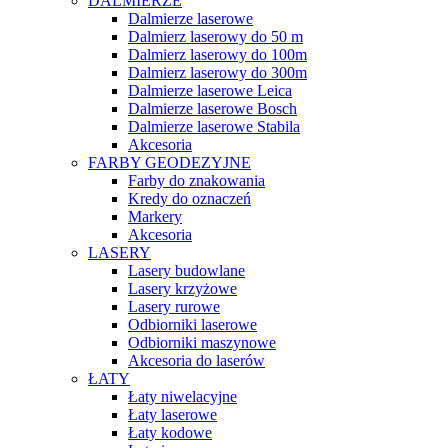
DALMIERZE
Dalmierze laserowe
Dalmierz laserowy do 50 m
Dalmierz laserowy do 100m
Dalmierz laserowy do 300m
Dalmierze laserowe Leica
Dalmierze laserowe Bosch
Dalmierze laserowe Stabila
Akcesoria
FARBY GEODEZYJNE
Farby do znakowania
Kredy do oznaczeń
Markery
Akcesoria
LASERY
Lasery budowlane
Lasery krzyżowe
Lasery rurowe
Odbiorniki laserowe
Odbiorniki maszynowe
Akcesoria do laserów
ŁATY
Łaty niwelacyjne
Łaty laserowe
Łaty kodowe