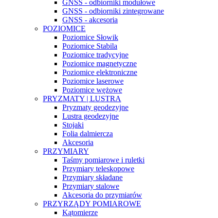
GNSS - odbiorniki modułowe
GNSS - odbiorniki zintegrowane
GNSS - akcesoria
POZIOMICE
Poziomice Słowik
Poziomice Stabila
Poziomice tradycyjne
Poziomice magnetyczne
Poziomice elektroniczne
Poziomice laserowe
Poziomice wężowe
PRYZMATY | LUSTRA
Pryzmaty geodezyjne
Lustra geodezyjne
Stojaki
Folia dalmiercza
Akcesoria
PRZYMIARY
Taśmy pomiarowe i ruletki
Przymiary teleskopowe
Przymiary składane
Przymiary stalowe
Akcesoria do przymiarów
PRZYRZĄDY POMIAROWE
Kątomierze