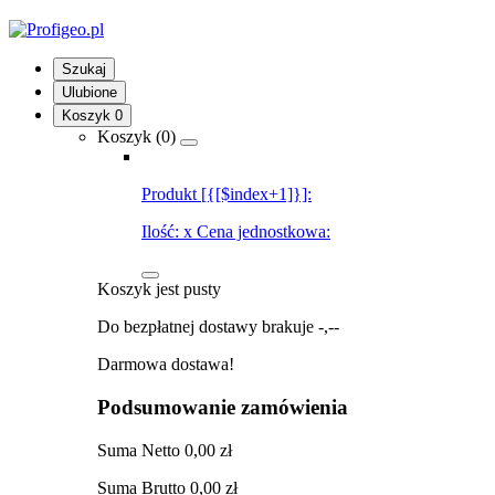
Szukaj
Ulubione
Koszyk
0
Koszyk (
0
)
Produkt [{[$index+1]}]:
Ilość:
x
Cena jednostkowa:
Koszyk jest pusty
Do bezpłatnej dostawy brakuje
-,--
Darmowa dostawa!
Podsumowanie zamówienia
Suma
Netto
0,00 zł
Suma
Brutto
0,00 zł