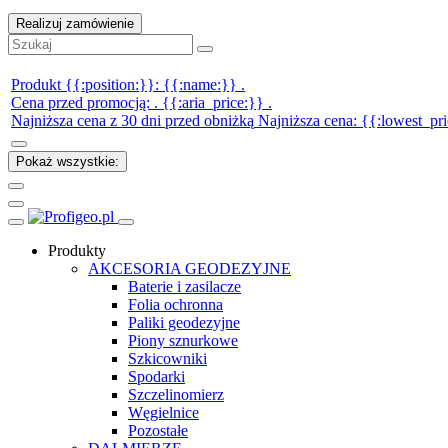
Realizuj zamówienie
Produkt {{:position:}}:
{{:name:}}
.
Cena przed promocją:
.
{{:aria_price:}}
.
Najniższa cena z 30 dni przed obniżką
Najniższa cena:
{{:lowest_pri
Pokaż wszystkie:
Produkty
AKCESORIA GEODEZYJNE
Baterie i zasilacze
Folia ochronna
Paliki geodezyjne
Piony sznurkowe
Szkicowniki
Spodarki
Szczelinomierz
Węgielnice
Pozostałe