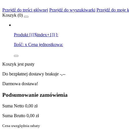
Przejdź do treści głównej
Przejdź do wyszukiwarki
Przejdź do moje 
Koszyk (
0
)
Produkt [{[$index+1]}]:
Ilość:
x
Cena jednostkowa:
Koszyk jest pusty
Do bezpłatnej dostawy brakuje
-,--
Darmowa dostawa!
Podsumowanie zamówienia
Suma
Netto
0,00 zł
Suma
Brutto
0,00 zł
Cena uwzględnia rabaty