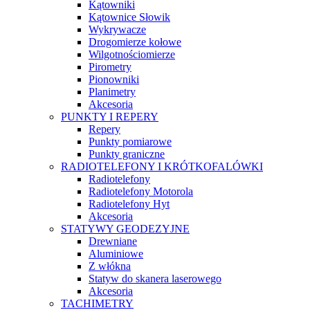
Kątowniki
Kątownice Słowik
Wykrywacze
Drogomierze kołowe
Wilgotnościomierze
Pirometry
Pionowniki
Planimetry
Akcesoria
PUNKTY I REPERY
Repery
Punkty pomiarowe
Punkty graniczne
RADIOTELEFONY I KRÓTKOFALÓWKI
Radiotelefony
Radiotelefony Motorola
Radiotelefony Hyt
Akcesoria
STATYWY GEODEZYJNE
Drewniane
Aluminiowe
Z włókna
Statyw do skanera laserowego
Akcesoria
TACHIMETRY