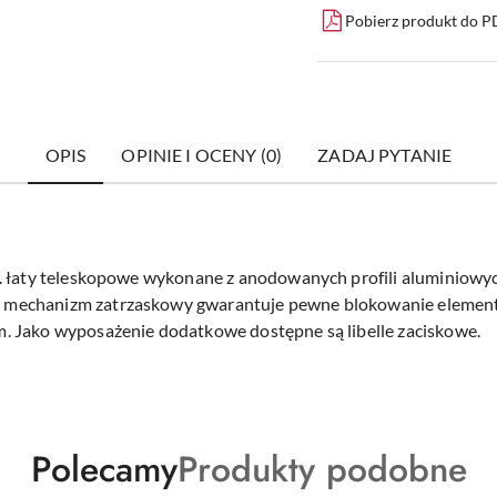
Pobierz produkt do 
OPIS
OPINIE I OCENY (0)
ZADAJ PYTANIE
. łaty teleskopowe wykonane z anodowanych profili aluminiowyc
 mechanizm zatrzaskowy gwarantuje pewne blokowanie elemen
. Jako wyposażenie dodatkowe dostępne są libelle zaciskowe.
Produkty
Produkty
Polecamy
Produkty podobne