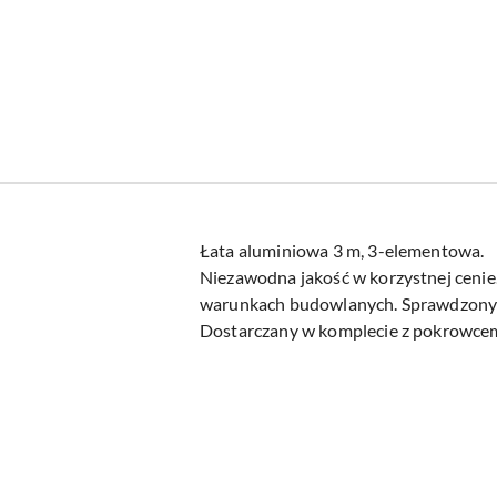
Łata aluminiowa 3 m, 3-elementowa.
Niezawodna jakość w korzystnej cenie
warunkach budowlanych. Sprawdzony
Dostarczany w komplecie z pokrowcem
Pomiń karuzelę produktów