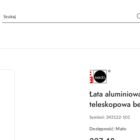
NAZWA
PRODUCENTA:
NEDO
Łata aluminio
teleskopowa be
Symbol:
343122-101
Dostępność:
Mało