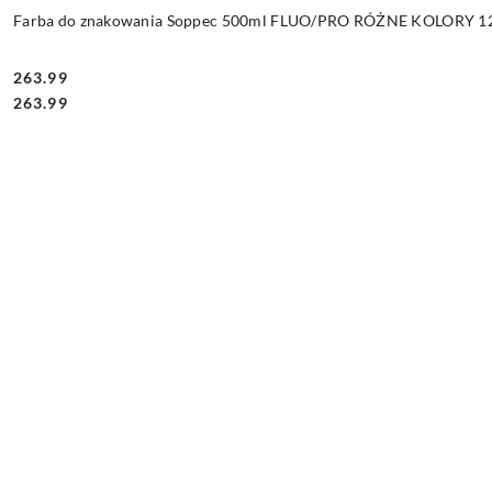
Farba do znakowania Soppec 500ml FLUO/PRO RÓŻNE KOLORY 12 
263.99
Cena:
Cena:
263.99