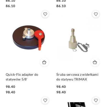
86.10
86.10
Cena:
Cena:
Cena:
Cena:
86.10
86.10
Quick-Fix adapter do
Śruba sercowa z widełkami
statywów 5/8'
do statywu TRIMAX
98.40
98.40
Cena:
Cena:
Cena:
Cena:
98.40
98.40