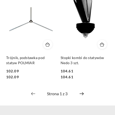
Trójnik, podstawka pod
Stopki kombi do statywów
statyw POLMIAR
Nedo 3 szt.
102.09
104.61
Cena:
Cena:
Cena:
Cena:
102.09
104.61