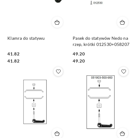
Klamra do statywu
Pasek do statywów Nedo na
rzep, krótki 012530+058207
41.82
49.20
Cena:
Cena:
Cena:
Cena:
41.82
49.20