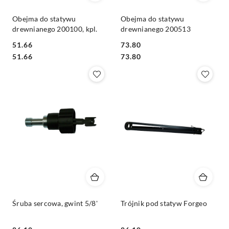
Obejma do statywu
Obejma do statywu
drewnianego 200100, kpl.
drewnianego 200513
51.66
73.80
Cena:
Cena:
Cena:
Cena:
51.66
73.80
Śruba sercowa, gwint 5/8'
Trójnik pod statyw Forgeo