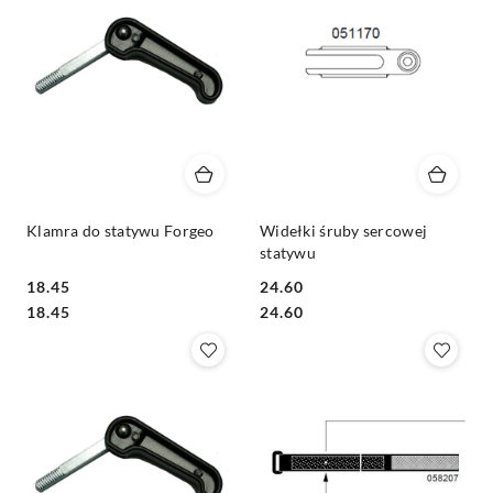
Klamra do statywu Forgeo
Widełki śruby sercowej
statywu
18.45
24.60
Cena:
Cena:
Cena:
Cena:
18.45
24.60