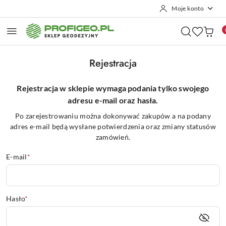
Moje konto
Przejdź do treści głównej
Przejdź do wyszukiwarki
Przejdź do moje konto
Przejdź do menu głównego
Przejdź do stopki
Rejestracja
Rejestracja w sklepie wymaga podania tylko swojego
adresu e-mail oraz hasła.
Po zarejestrowaniu można dokonywać zakupów a na podany
adres e-mail będą wysłane potwierdzenia oraz zmiany statusów
zamówień.
E-mail
*
Hasło
*