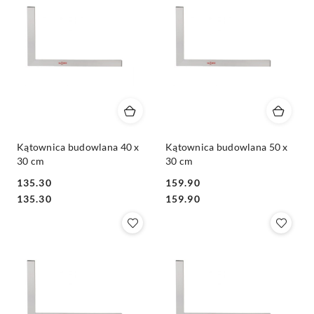
Kątownica budowlana 40 x
Kątownica budowlana 50 x
30 cm
30 cm
135.30
159.90
Cena:
Cena:
Cena:
Cena:
135.30
159.90