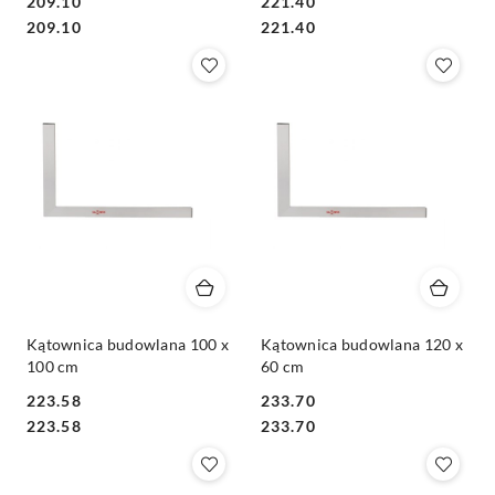
209.10
221.40
Cena:
Cena:
Cena:
Cena:
209.10
221.40
Kątownica budowlana 100 x
Kątownica budowlana 120 x
100 cm
60 cm
223.58
233.70
Cena:
Cena:
Cena:
Cena:
223.58
233.70