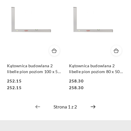
Kątownica budowlana 2
Kątownica budowlana 2
libelle pion poziom 100 x 50
libelle pion poziom 80 x 50
cm
cm
252.15
258.30
Cena:
Cena:
Cena:
Cena:
252.15
258.30