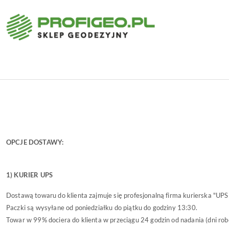
Przejdź do treści głównej
Przejdź do wyszukiwarki
Przejdź do moje konto
Przejdź do menu głównego
Przejdź do stopki
OPCJE DOSTAWY:
1) KURIER UPS
Dostawą towaru do klienta zajmuje się profesjonalną firma kurierska "UPS
Paczki są wysyłane od poniedziałku do piątku do godziny 13:30.
Towar w 99% dociera do klienta w przeciągu 24 godzin od nadania (dni rob