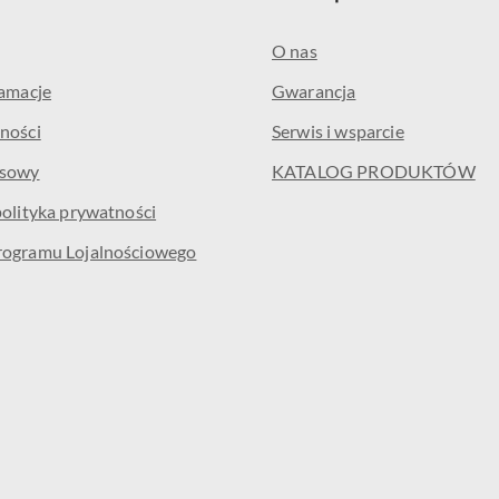
O nas
lamacje
Gwarancja
ności
Serwis i wsparcie
isowy
KATALOG PRODUKTÓW
polityka prywatności
rogramu Lojalnościowego