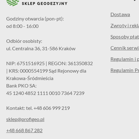
Dostawa
Godziny otwarcia (pon-pt):
Zwroty i rek
od 8:00 - 16:00
Sposoby płat
Odbiór osobisty:
Cennik serw
ul. Centralna 36, 31-586 Kraków
Regulamin i 
NIP: 6751516925 | REGON: 361350832
Regulamin P
| KRS: 0000554199 Sąd Rejonowy dla
Krakowa-Śródmieścia
Bank PKO SA:
45 1240 4852 1111 0010 7364 7239
Kontakt: tel. +48 606 999 219
sklep@profigeo.pl
+48 668 867 282