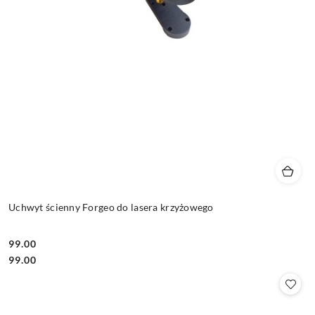
Uchwyt ścienny Forgeo do lasera krzyżowego
99.00
Cena:
Cena:
99.00