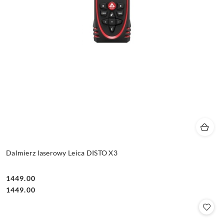
Dalmierz laserowy Leica DISTO X3
1449.00
Cena:
Cena:
1449.00