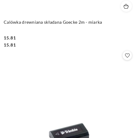
Calówka drewniana składana Goecke 2m - miarka
15.81
Cena:
Cena:
15.81