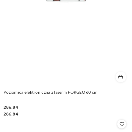
Poziomica elektroniczna z laserm FORGEO 60 cm
286.84
Cena:
Cena:
286.84