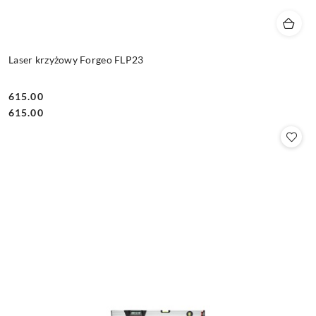
Laser krzyżowy Forgeo FLP23
615.00
Cena:
Cena:
615.00