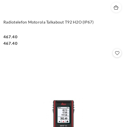
Radiotelefon Motorola Talkabout T92 H2O (IP67)
467.40
Cena:
Cena:
467.40