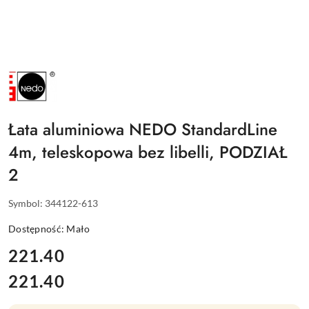
NAZWA
PRODUCENTA:
NEDO
Łata aluminiowa NEDO StandardLine
4m, teleskopowa bez libelli, PODZIAŁ
2
Symbol:
344122-613
Dostępność:
Mało
cena:
221.40
221.40
Cena: