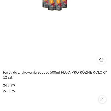
Farba do znakowania Soppec 500ml FLUO/PRO RÓŻNE KOLORY
12 szt.
263.99
Cena:
Cena:
263.99