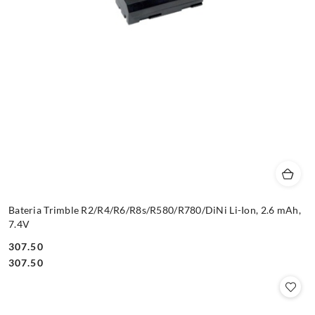
Bateria Trimble R2/R4/R6/R8s/R580/R780/DiNi Li-Ion, 2.6 mAh,
7.4V
307.50
Cena:
Cena:
307.50