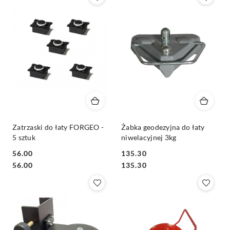
Zatrzaski do łaty FORGEO -
Żabka geodezyjna do łaty
5 sztuk
niwelacyjnej 3kg
56.00
135.30
Cena:
Cena:
Cena:
Cena:
56.00
135.30