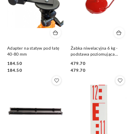
Adapter na statyw pod łatę
Żabka niwelacyjna 6 kg -
40-80 mm
podstawa poziomująca
malowana proszkowo w
184.50
479.70
kolorze czerwonym
Cena:
Cena:
Cena:
Cena:
184.50
479.70