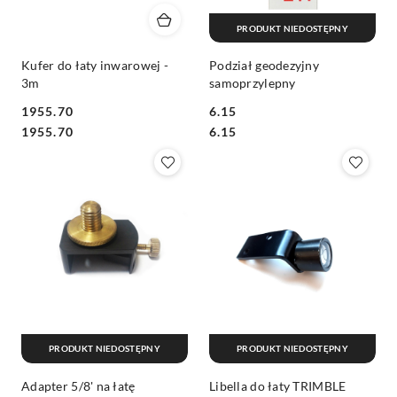
PRODUKT NIEDOSTĘPNY
Kufer do łaty inwarowej -
Podział geodezyjny
3m
samoprzylepny
1955.70
6.15
Cena:
Cena:
Cena:
Cena:
1955.70
6.15
PRODUKT NIEDOSTĘPNY
PRODUKT NIEDOSTĘPNY
Adapter 5/8' na łatę
Libella do łaty TRIMBLE