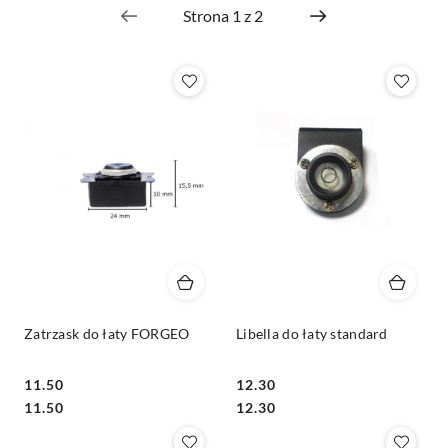
Cena
(rosnąco).
Zatrzask do łaty FORGEO
Libella do łaty standard
11.50
12.30
Cena:
Cena:
Cena:
Cena:
11.50
12.30