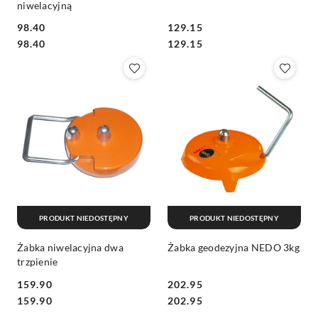
niwelacyjną
98.40
129.15
Cena:
Cena:
Cena:
Cena:
98.40
129.15
PRODUKT NIEDOSTĘPNY
PRODUKT NIEDOSTĘPNY
Żabka niwelacyjna dwa
Żabka geodezyjna NEDO 3kg
trzpienie
159.90
202.95
Cena:
Cena:
Cena:
Cena:
159.90
202.95