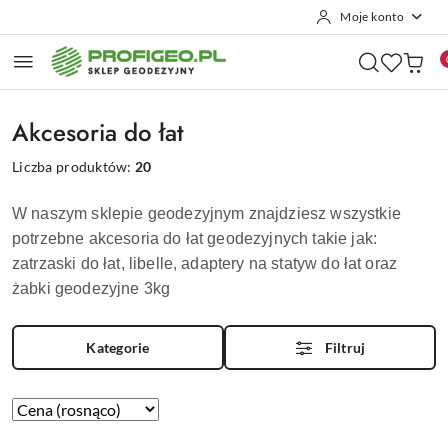
Moje konto
Przejdź do treści głównej
Przejdź do wyszukiwarki
Przejdź do moje konto
Przejdź do menu głównego
Przejdź do stopki
Akcesoria do łat
Liczba produktów:
20
W naszym sklepie geodezyjnym znajdziesz wszystkie
potrzebne akcesoria do łat geodezyjnych takie jak:
zatrzaski do łat, libelle, adaptery na statyw do łat oraz
żabki geodezyjne 3kg
Kategorie
Filtruj
Zastosowano
Sortuj
według
sortowanie: