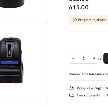
615.00
Cena:
Program lojalności
Ilość
szt.
Zamówienie telefoniczn
Dostępność
Wysyłka w ciągu:
t
i
Cena przesyłki:
dostawa