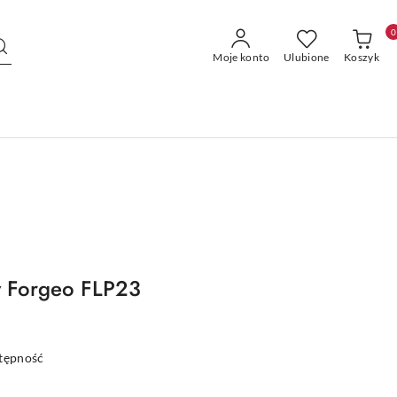
0
Moje konto
Ulubione
Koszyk
y Forgeo FLP23
stępność