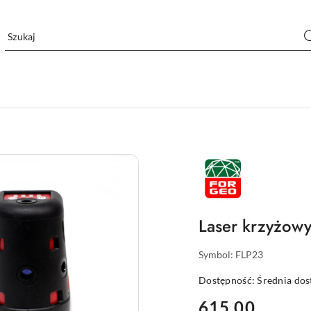
NAZWA
PRODUCENTA:
FORGEO
Laser krzyżow
Symbol:
FLP23
Dostępność:
Średnia do
cena:
615.00