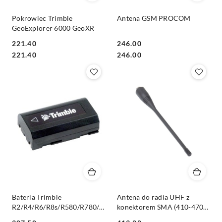
Pokrowiec Trimble
Antena GSM PROCOM
GeoExplorer 6000 GeoXR
221.40
246.00
Cena:
Cena:
Cena:
Cena:
221.40
246.00
Bateria Trimble
Antena do radia UHF z
R2/R4/R6/R8s/R580/R780/DiNi
konektorem SMA (410-470
Li-Ion, 2.6 mAh, 7.4V
MHz, 0 dB) Trimble R10