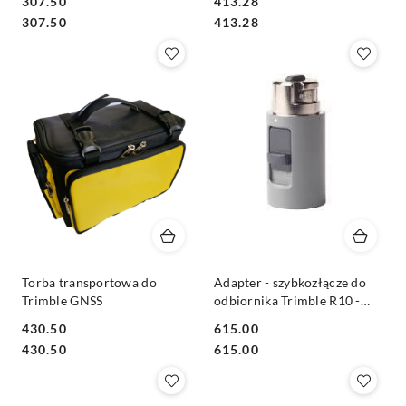
307.50
413.28
Cena:
Cena:
Cena:
Cena:
307.50
413.28
Torba transportowa do
Adapter - szybkozłącze do
Trimble GNSS
odbiornika Trimble R10 -
FORGEO (0.05m)
430.50
615.00
Cena:
Cena:
Cena:
Cena:
430.50
615.00