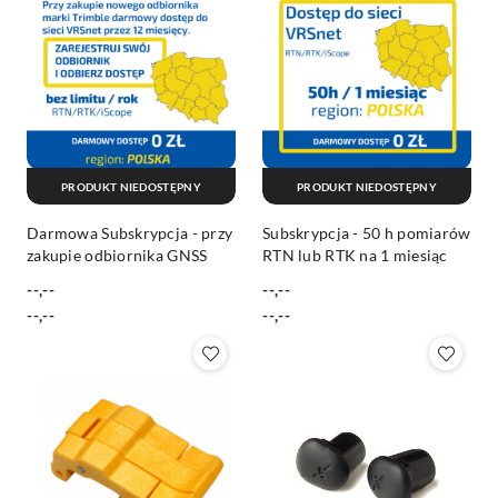
PRODUKT NIEDOSTĘPNY
PRODUKT NIEDOSTĘPNY
Darmowa Subskrypcja - przy
Subskrypcja - 50 h pomiarów
zakupie odbiornika GNSS
RTN lub RTK na 1 miesiąc
--,--
--,--
Cena:
Cena:
Cena:
Cena:
--,--
--,--