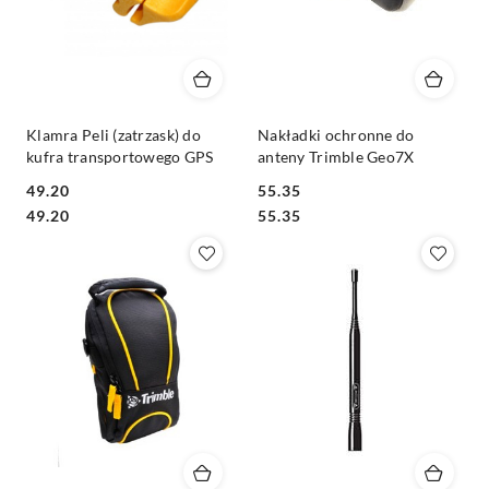
Klamra Peli (zatrzask) do
Nakładki ochronne do
kufra transportowego GPS
anteny Trimble Geo7X
49.20
55.35
Cena:
Cena:
Cena:
Cena:
49.20
55.35