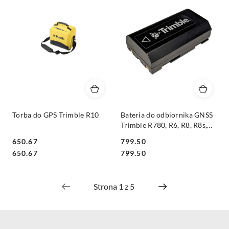
Torba do GPS Trimble R10
Bateria do odbiornika GNSS
Trimble R780, R6, R8, R8s,
R2 - 2200 mAHr
650.67
799.50
Cena:
Cena:
Cena:
Cena:
650.67
799.50