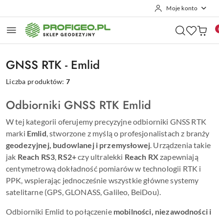
Moje konto
Przejdź do treści głównej
Przejdź do wyszukiwarki
Przejdź do moje konto
Przejdź do menu głównego
Przejdź do stopki
GNSS RTK - Emlid
Liczba produktów:
7
Odbiorniki GNSS RTK Emlid
W tej kategorii oferujemy precyzyjne odbiorniki GNSS RTK
marki
Emlid
, stworzone z myślą o profesjonalistach z branży
geodezyjnej, budowlanej i przemysłowej
. Urządzenia takie
jak
Reach RS3
,
RS2+
czy ultralekki
Reach RX
zapewniają
centymetrową dokładność pomiarów w technologii RTK i
PPK, wspierając jednocześnie wszystkie główne systemy
satelitarne (GPS, GLONASS, Galileo, BeiDou).
Odbiorniki Emlid to połączenie
mobilności, niezawodności i