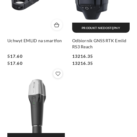
PRODUKT NIEDOSTĘPNY
Uchwyt EMLID na smartfon
Odbiornik GNSS RTK Emlid
RS3 Reach
517.60
13216.35
Cena:
Cena:
Cena:
Cena:
517.60
13216.35