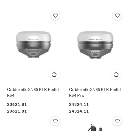
Nazwa
(A-
Z).
Odbiornik GNSS RTK Emlid
Odbiornik GNSS RTK Emlid
RS4
RS4 Pro
20621.81
24324.11
Cena:
Cena:
Cena:
Cena:
20621.81
24324.11