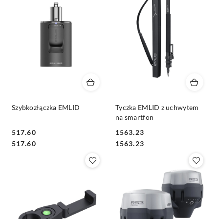
Szybkozłączka EMLID
Tyczka EMLID z uchwytem
na smartfon
517.60
1563.23
Cena:
Cena:
Cena:
Cena:
517.60
1563.23