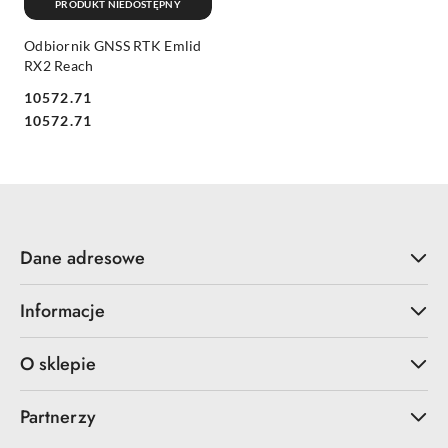
PRODUKT NIEDOSTĘPNY
Odbiornik GNSS RTK Emlid
RX2 Reach
10572.71
Cena:
Cena:
10572.71
Dane adresowe
Informacje
O sklepie
Partnerzy