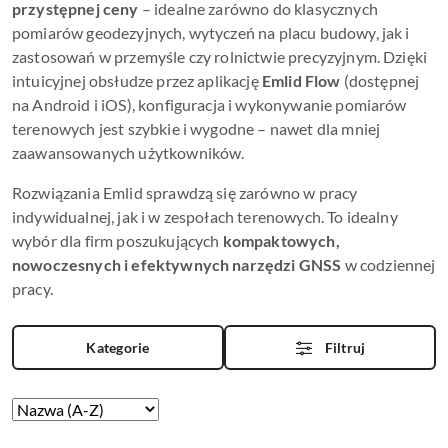
przystępnej ceny
– idealne zarówno do klasycznych
pomiarów geodezyjnych, wytyczeń na placu budowy, jak i
zastosowań w przemyśle czy rolnictwie precyzyjnym. Dzięki
intuicyjnej obsłudze przez aplikację
Emlid Flow
(dostępnej
na Android i iOS), konfiguracja i wykonywanie pomiarów
terenowych jest szybkie i wygodne – nawet dla mniej
zaawansowanych użytkowników.
Rozwiązania Emlid sprawdzą się zarówno w pracy
indywidualnej, jak i w zespołach terenowych. To idealny
wybór dla firm poszukujących
kompaktowych,
nowoczesnych i efektywnych narzędzi GNSS
w codziennej
pracy.
Kategorie
Filtruj
Zastosowano
Sortuj
według
sortowanie: