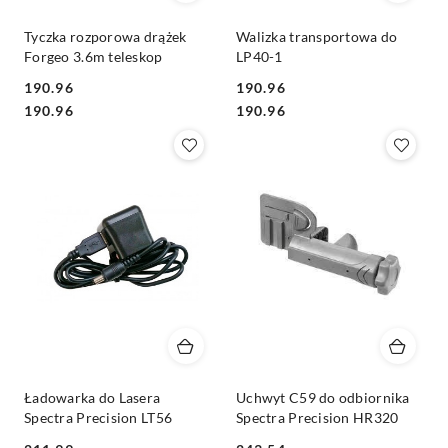
Tyczka rozporowa drążek
Walizka transportowa do
Forgeo 3.6m teleskop
LP40-1
190.96
190.96
Cena:
Cena:
Cena:
Cena:
190.96
190.96
Ładowarka do Lasera
Uchwyt C59 do odbiornika
Spectra Precision LT56
Spectra Precision HR320