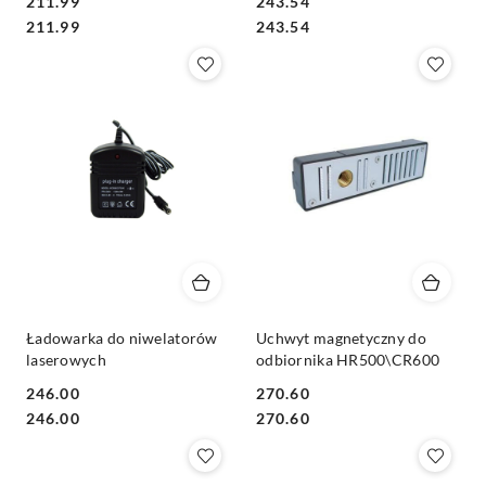
211.99
243.54
Cena:
Cena:
Cena:
Cena:
211.99
243.54
Ładowarka do niwelatorów
Uchwyt magnetyczny do
laserowych
odbiornika HR500\CR600
246.00
270.60
Cena:
Cena:
Cena:
Cena:
246.00
270.60