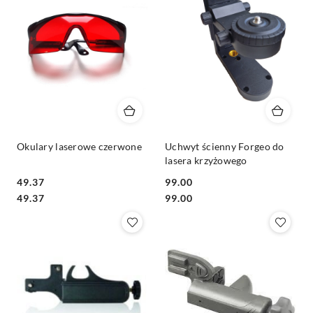
Okulary laserowe czerwone
Uchwyt ścienny Forgeo do
lasera krzyżowego
49.37
99.00
Cena:
Cena:
Cena:
Cena:
49.37
99.00