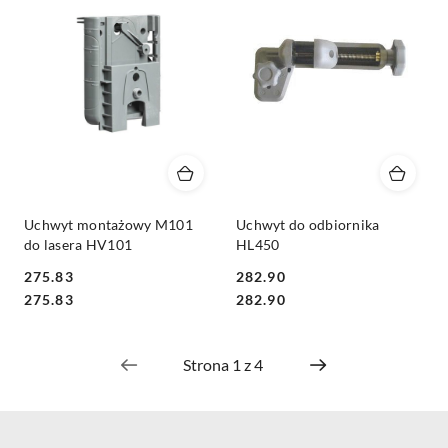
Uchwyt montażowy M101
Uchwyt do odbiornika
do lasera HV101
HL450
275.83
282.90
Cena:
Cena:
Cena:
Cena:
275.83
282.90