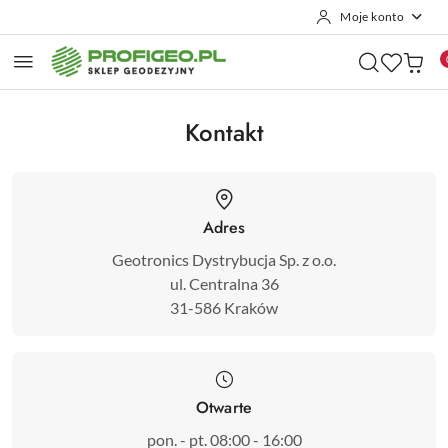
Moje konto
Przejdź do treści głównej
Przejdź do wyszukiwarki
Przejdź do moje konto
Przejdź do menu głównego
Przejdź do stopki
Kontakt
Adres
Geotronics Dystrybucja Sp. z o.o.
ul. Centralna 36

31-586 Kraków
Otwarte
pon. - pt. 08:00 - 16:00