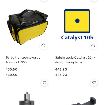
Torba transportowa do
Subskrypcja Catalyst 10h -
Trimble GNSS
dostęp na żądanie
430.50
446.93
Cena:
Cena:
Cena:
Cena:
430.50
446.93