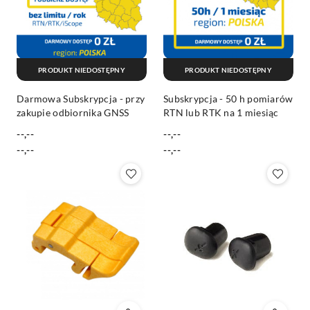
PRODUKT NIEDOSTĘPNY
PRODUKT NIEDOSTĘPNY
Darmowa Subskrypcja - przy
Subskrypcja - 50 h pomiarów
zakupie odbiornika GNSS
RTN lub RTK na 1 miesiąc
--,--
--,--
Cena:
Cena:
Cena:
Cena:
--,--
--,--