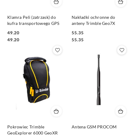
Klamra Peli (zatrzask) do
Nakładki ochronne do
kufra transportowego GPS
anteny Trimble Geo7X
49.20
55.35
Cena:
Cena:
Cena:
Cena:
49.20
55.35
Pokrowiec Trimble
Antena GSM PROCOM
GeoExplorer 6000 GeoXR