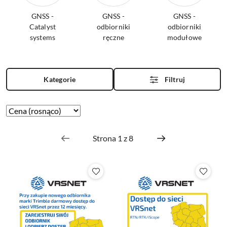
GNSS -
GNSS -
GNSS -
Catalyst
odbiorniki
odbiorniki
systems
ręczne
modułowe
Kategorie
Filtruj
Zastosowano
Sortuj
według
sortowanie:
Cena
(rosnąco).