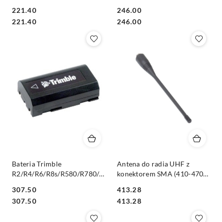
221.40
246.00
Cena:
Cena:
Cena:
Cena:
221.40
246.00
Bateria Trimble
Antena do radia UHF z
R2/R4/R6/R8s/R580/R780/DiNi
konektorem SMA (410-470
Li-Ion, 2.6 mAh, 7.4V
MHz, 0 dB) Trimble R10
307.50
413.28
Cena:
Cena:
Cena:
Cena:
307.50
413.28