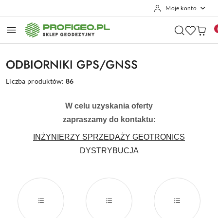
Moje konto
Przejdź do treści głównej
Przejdź do wyszukiwarki
Przejdź do moje konto
Przejdź do menu głównego
Przejdź do stopki
ODBIORNIKI GPS/GNSS
Liczba produktów:
86
W celu uzyskania oferty
zapraszamy do kontaktu:
INŻYNIERZY SPRZEDAŻY GEOTRONICS
DYSTRYBUCJA