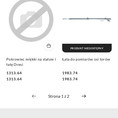
PRODUKT NIEDOSTĘPNY
Pokrowiec miękki na statyw i
Łata do pomiarów osi torów
łatę Dresi
1313.64
1983.74
Cena:
Cena:
Cena:
Cena:
1313.64
1983.74