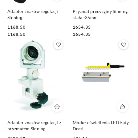
Adapter znaków regulacji
Pryzmat precyzyjny Sinning,
Sinning
stała -35mm
1168.50
1654.35
Cena:
Cena:
Cena:
Cena:
1168.50
1654.35
Adapter znaków regulacji z
Moduł oświetlenia LED Łaty
pryzmatem Sinning
Dresi