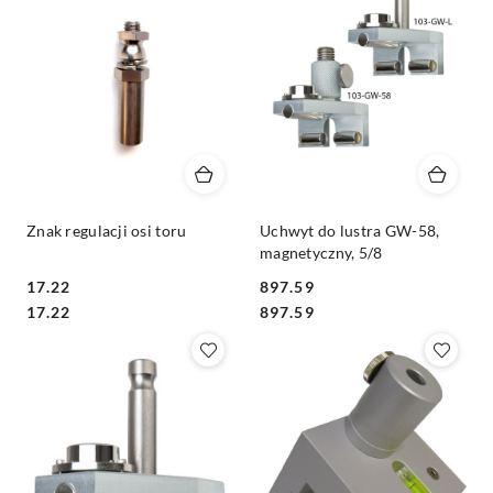
Znak regulacji osi toru
Uchwyt do lustra GW-58,
magnetyczny, 5/8
17.22
897.59
Cena:
Cena:
Cena:
Cena:
17.22
897.59