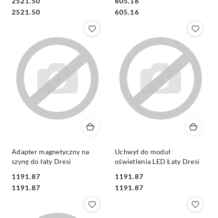
2521.50
605.16
Cena:
Cena:
Cena:
Cena:
2521.50
605.16
Adapter magnetyczny na
Uchwyt do moduł
szynę do łaty Dresi
oświetlenia LED Łaty Dresi
1191.87
1191.87
Cena:
Cena:
Cena:
Cena:
1191.87
1191.87