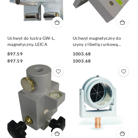
Uchwyt do lustra GW-L,
Uchwyt magnetyczny do
magnetyczny, LEICA
szyny z libellą rurkową
Sinning
897.59
1003.68
Cena:
Cena:
Cena:
Cena:
897.59
1003.68