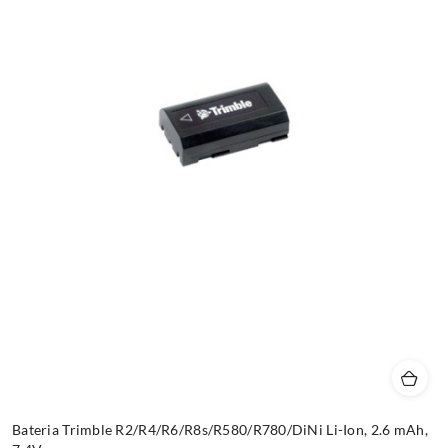
Bateria Trimble R2/R4/R6/R8s/R580/R780/DiNi Li-Ion, 2.6 mAh,