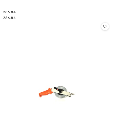
286.84
Cena:
Cena:
286.84