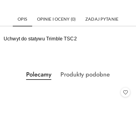
OPIS
OPINIE I OCENY (0)
ZADAJ PYTANIE
Uchwyt do statywu Trimble TSC2
Produkty
Produkty
Polecamy
Produkty podobne
Pomiń karuzelę produktów
o
o
statusie:
statusie: