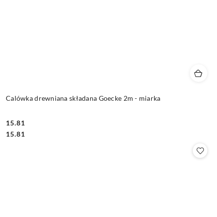
Calówka drewniana składana Goecke 2m - miarka
15.81
Cena:
Cena:
15.81