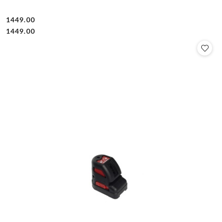
1449.00
Cena:
Cena:
1449.00