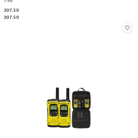
7.4V
307.50
Cena:
Cena:
307.50