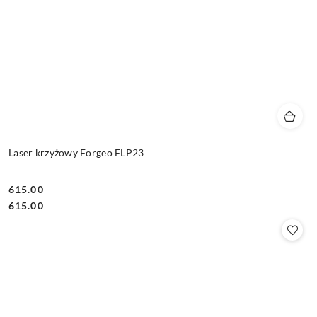
Laser krzyżowy Forgeo FLP23
615.00
Cena:
Cena:
615.00