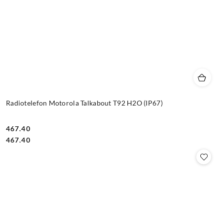
Radiotelefon Motorola Talkabout T92 H2O (IP67)
467.40
Cena:
Cena:
467.40