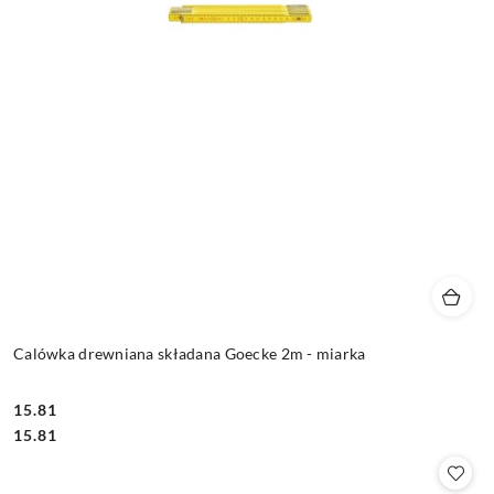
Calówka drewniana składana Goecke 2m - miarka
15.81
Cena:
Cena:
15.81