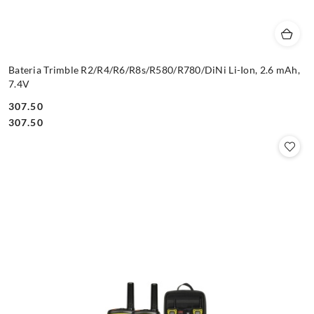
Bateria Trimble R2/R4/R6/R8s/R580/R780/DiNi Li-Ion, 2.6 mAh,
7.4V
307.50
Cena:
Cena:
307.50