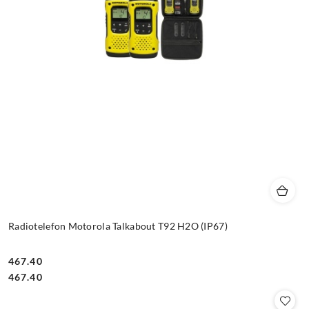
Radiotelefon Motorola Talkabout T92 H2O (IP67)
467.40
Cena:
Cena:
467.40