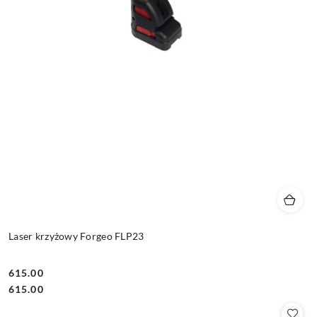
Laser krzyżowy Forgeo FLP23
615.00
Cena:
Cena:
615.00