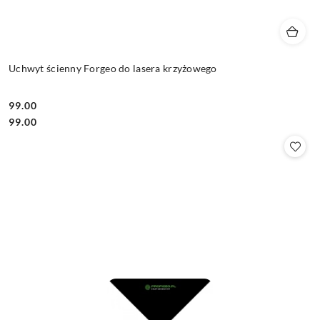
Uchwyt ścienny Forgeo do lasera krzyżowego
99.00
Cena:
Cena:
99.00