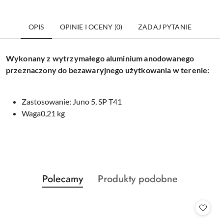
OPIS
OPINIE I OCENY (0)
ZADAJ PYTANIE
Wykonany z wytrzymałego aluminium anodowanego
przeznaczony do bezawaryjnego użytkowania w terenie:
Zastosowanie: Juno 5, SP T41
Waga
0,21 kg
Produkty
Produkty
Polecamy
Produkty podobne
Pomiń karuzelę produktów
o
o
statusie:
statusie: