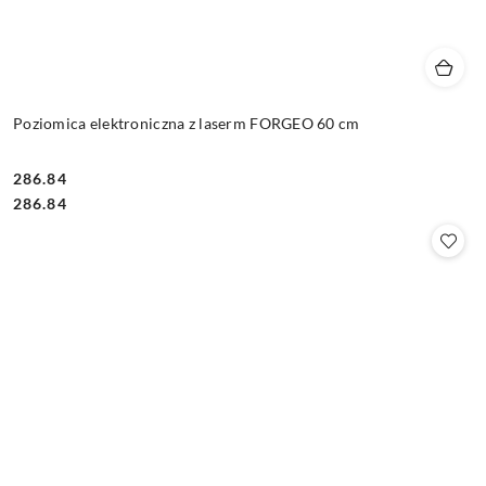
Poziomica elektroniczna z laserm FORGEO 60 cm
286.84
Cena:
Cena:
286.84