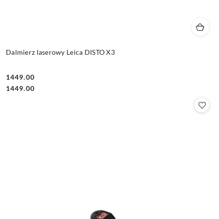
Dalmierz laserowy Leica DISTO X3
1449.00
Cena:
Cena:
1449.00