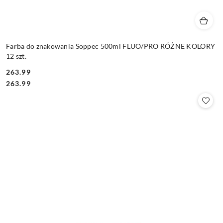
Farba do znakowania Soppec 500ml FLUO/PRO RÓŻNE KOLORY
12 szt.
263.99
Cena:
Cena:
263.99