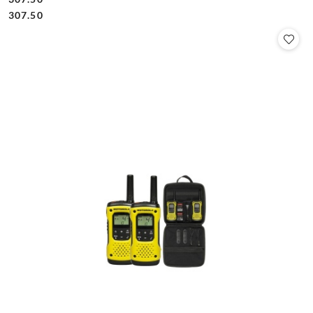
Cena:
Cena:
307.50