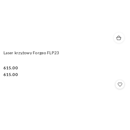
Laser krzyżowy Forgeo FLP23
615.00
Cena:
Cena:
615.00