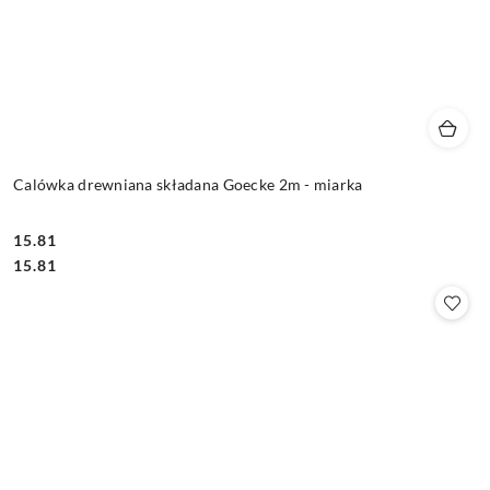
Calówka drewniana składana Goecke 2m - miarka
15.81
Cena:
Cena:
15.81