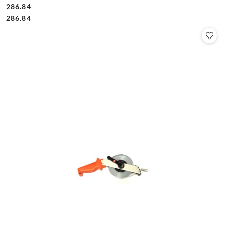
286.84
Cena:
Cena:
286.84