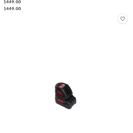
1449.00
Cena:
Cena:
1449.00