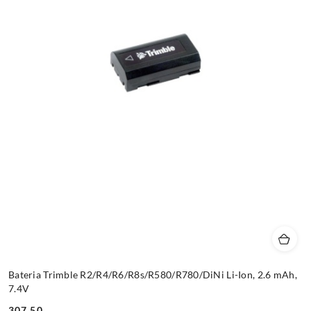
Bateria Trimble R2/R4/R6/R8s/R580/R780/DiNi Li-Ion, 2.6 mAh,
7.4V
307.50