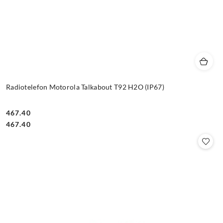
Radiotelefon Motorola Talkabout T92 H2O (IP67)
467.40
Cena:
Cena:
467.40