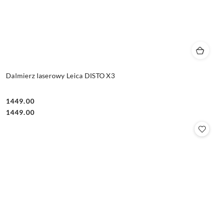
Dalmierz laserowy Leica DISTO X3
1449.00
Cena:
Cena:
1449.00