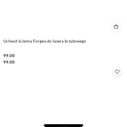
Uchwyt ścienny Forgeo do lasera krzyżowego
99.00
Cena:
Cena:
99.00