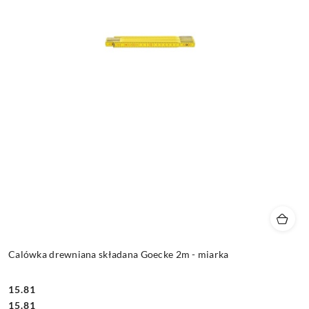
Calówka drewniana składana Goecke 2m - miarka
15.81
Cena:
Cena:
15.81