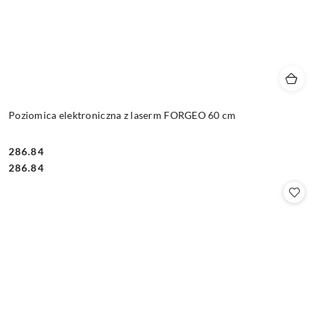
Poziomica elektroniczna z laserm FORGEO 60 cm
286.84
Cena:
Cena:
286.84