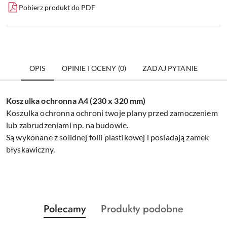
Pobierz produkt do PDF
OPIS
OPINIE I OCENY (0)
ZADAJ PYTANIE
Koszulka ochronna A4 (230 x 320 mm)
Koszulka ochronna ochroni twoje plany przed zamoczeniem
lub zabrudzeniami np. na budowie.
Są wykonane z solidnej folii plastikowej i posiadają zamek
błyskawiczny.
Produkty
Produkty
Polecamy
Produkty podobne
Pomiń karuzelę produktów
o
o