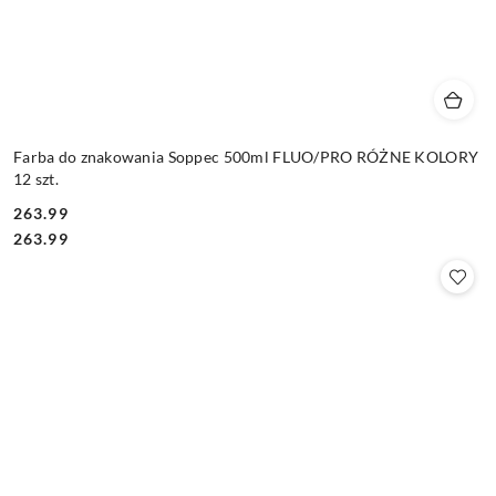
Farba do znakowania Soppec 500ml FLUO/PRO RÓŻNE KOLORY
12 szt.
263.99
Cena:
Cena:
263.99