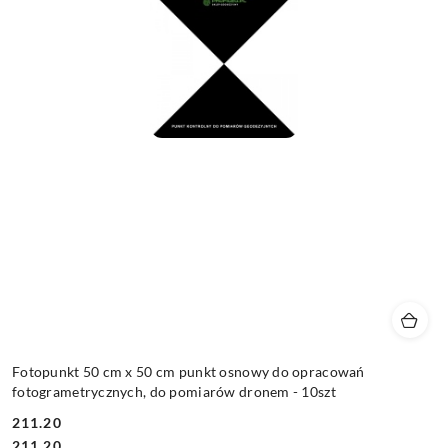
Fotopunkt 50 cm x 50 cm punkt osnowy do opracowań
fotogrametrycznych, do pomiarów dronem - 10szt
211.20
Cena:
Cena:
211.20