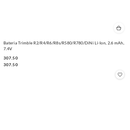
Bateria Trimble R2/R4/R6/R8s/R580/R780/DiNi Li-Ion, 2.6 mAh,
7.4V
307.50
Cena:
Cena:
307.50