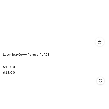
Laser krzyżowy Forgeo FLP23
615.00
Cena:
Cena:
615.00