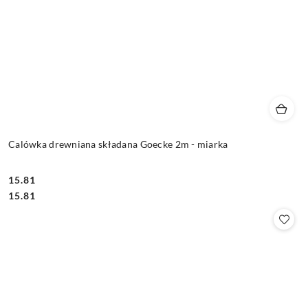
Calówka drewniana składana Goecke 2m - miarka
15.81
Cena:
Cena:
15.81