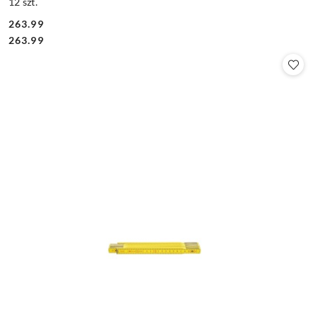
12 szt.
263.99
Cena:
Cena:
263.99