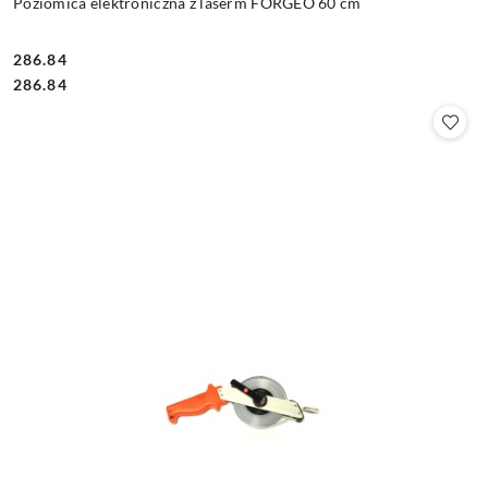
Poziomica elektroniczna z laserm FORGEO 60 cm
286.84
Cena:
Cena:
286.84