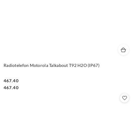
Radiotelefon Motorola Talkabout T92 H2O (IP67)
467.40
Cena:
Cena:
467.40