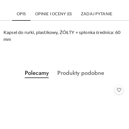
OPIS
OPINIE I OCENY (0)
ZADAJ PYTANIE
Kapsel do rurki, plastikowy, ŻÓŁTY + spłonka średnica: 60
mm
Produkty
Produkty
Polecamy
Produkty podobne
Pomiń karuzelę produktów
o
o
statusie:
statusie: