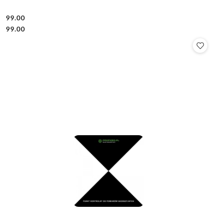
99.00
Cena:
Cena:
99.00