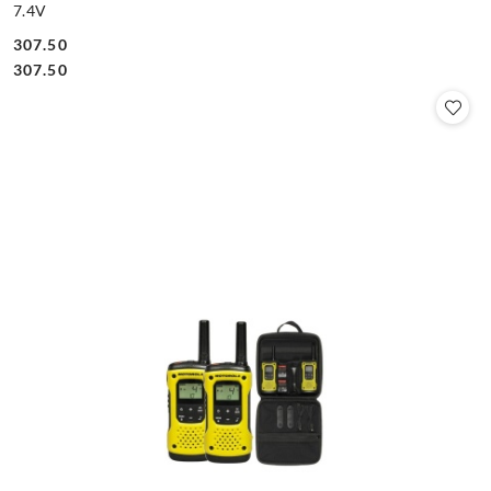
7.4V
307.50
Cena:
Cena:
307.50