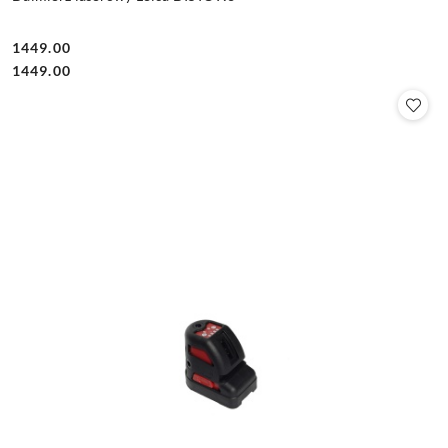
1449.00
Cena:
Cena:
1449.00