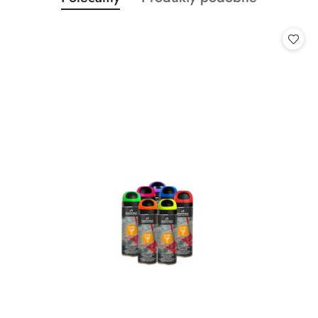
Pomiń karuzelę produktów
o
o
statusie:
statusie: