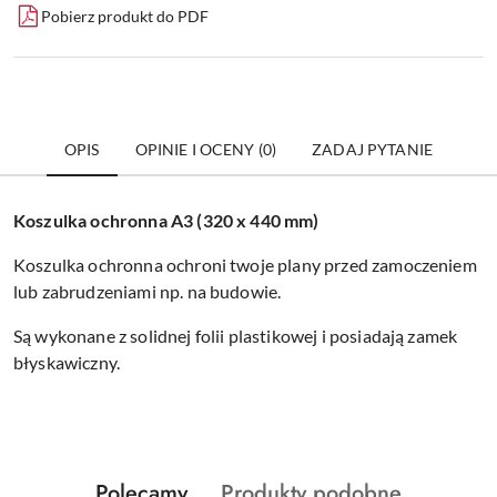
Pobierz produkt do PDF
OPIS
OPINIE I OCENY (0)
ZADAJ PYTANIE
Koszulka ochronna A3 (320 x 440 mm)
Koszulka ochronna ochroni twoje plany przed zamoczeniem
lub zabrudzeniami np. na budowie.
Są wykonane z solidnej folii plastikowej i posiadają zamek
błyskawiczny.
Produkty
Produkty
Polecamy
Produkty podobne