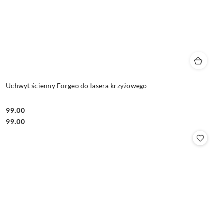
Uchwyt ścienny Forgeo do lasera krzyżowego
99.00
Cena:
Cena:
99.00