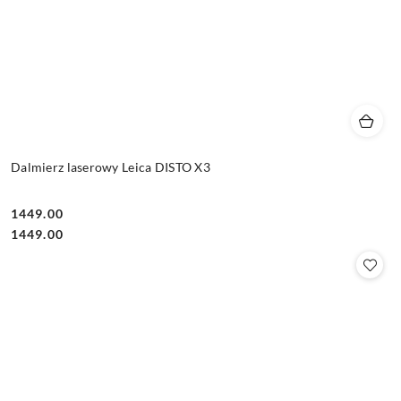
Dalmierz laserowy Leica DISTO X3
1449.00
Cena:
Cena:
1449.00