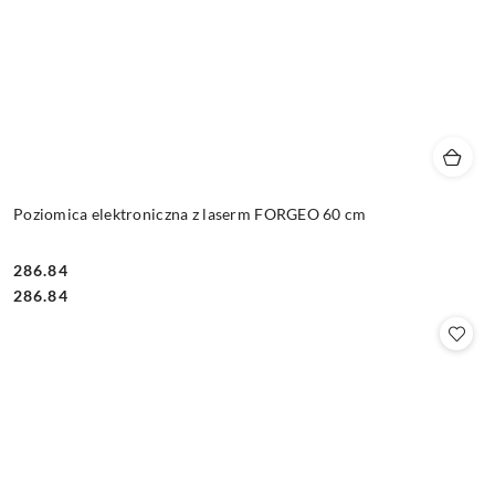
Poziomica elektroniczna z laserm FORGEO 60 cm
286.84
Cena:
Cena:
286.84