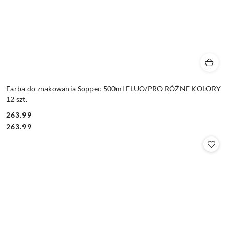
Farba do znakowania Soppec 500ml FLUO/PRO RÓŻNE KOLORY
12 szt.
263.99
Cena:
Cena:
263.99