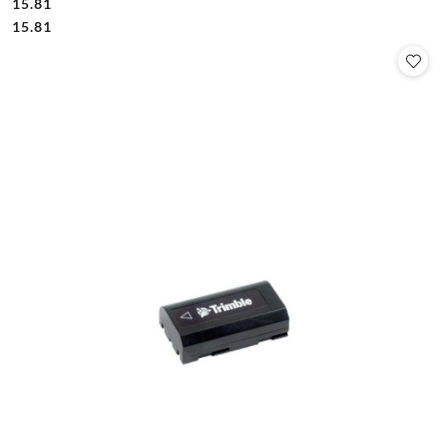
15.81
Cena:
Cena:
15.81