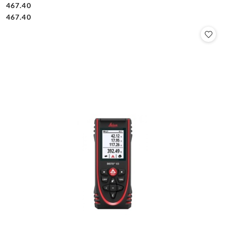
467.40
Cena:
Cena:
467.40