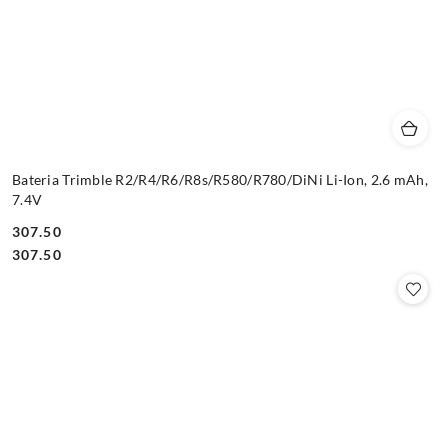
Bateria Trimble R2/R4/R6/R8s/R580/R780/DiNi Li-Ion, 2.6 mAh,
7.4V
307.50
Cena:
Cena:
307.50