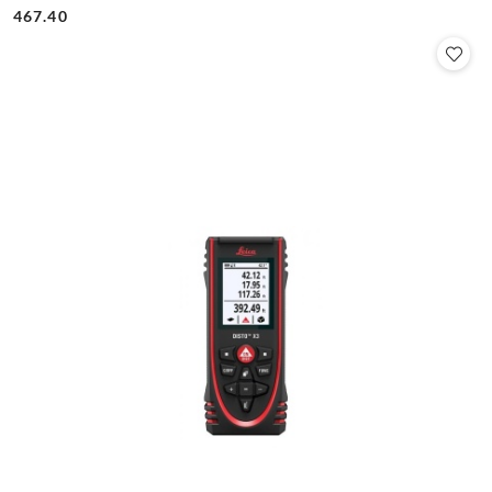
Cena:
Cena:
467.40