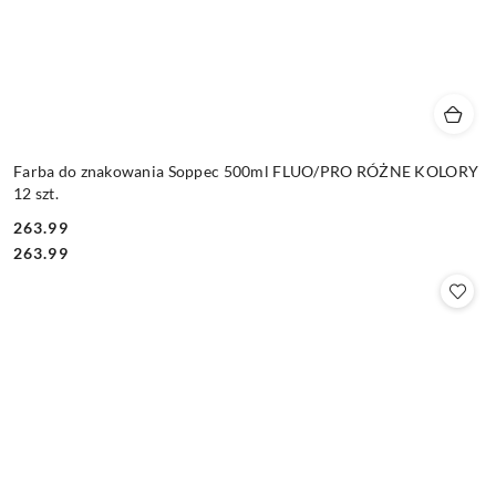
Farba do znakowania Soppec 500ml FLUO/PRO RÓŻNE KOLORY
12 szt.
263.99
Cena:
Cena:
263.99