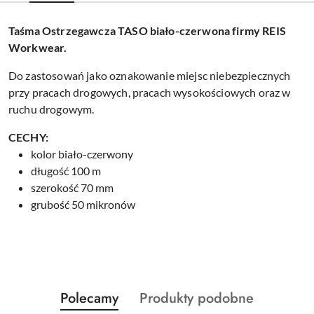
Taśma Ostrzegawcza TASO biało-czerwona firmy REIS
Workwear.
Do zastosowań jako oznakowanie miejsc niebezpiecznych
przy pracach drogowych, pracach wysokościowych oraz w
ruchu drogowym.
CECHY:
kolor biało-czerwony
długość 100 m
szerokość 70 mm
grubość 50 mikronów
Produkty
Produkty
Polecamy
Produkty podobne
Pomiń karuzelę produktów