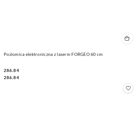
Poziomica elektroniczna z laserm FORGEO 60 cm
286.84
Cena:
Cena:
286.84