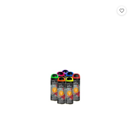
o
o
statusie:
statusie: