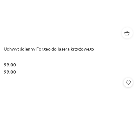
Uchwyt ścienny Forgeo do lasera krzyżowego
99.00
Cena:
Cena:
99.00