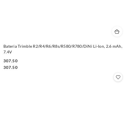
Bateria Trimble R2/R4/R6/R8s/R580/R780/DiNi Li-Ion, 2.6 mAh,
7.4V
307.50
Cena:
Cena:
307.50