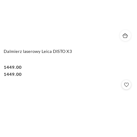
Dalmierz laserowy Leica DISTO X3
1449.00
Cena:
Cena:
1449.00