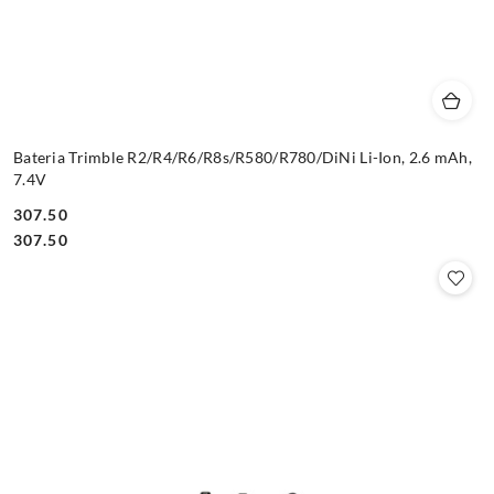
Bateria Trimble R2/R4/R6/R8s/R580/R780/DiNi Li-Ion, 2.6 mAh,
7.4V
307.50
Cena:
Cena:
307.50