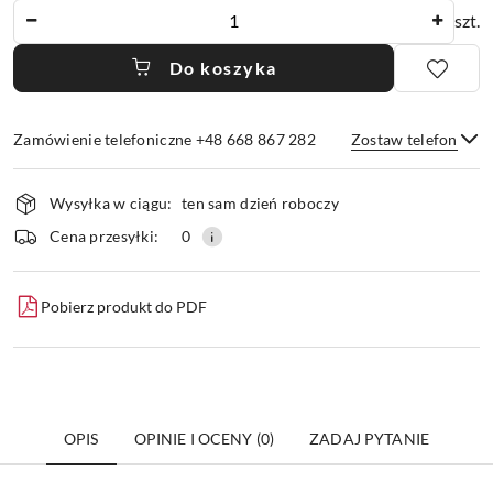
Ilość
szt.
Do koszyka
Zamówienie telefoniczne +48 668 867 282
Zostaw telefon
Dostępność
Wysyłka w ciągu:
ten sam dzień roboczy
i
dostawa
Wyślij
Cena przesyłki:
0
Pobierz produkt do PDF
OPIS
OPINIE I OCENY (0)
ZADAJ PYTANIE