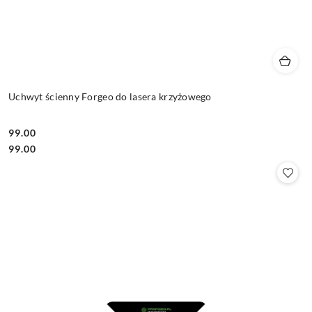
Uchwyt ścienny Forgeo do lasera krzyżowego
99.00
Cena:
Cena:
99.00