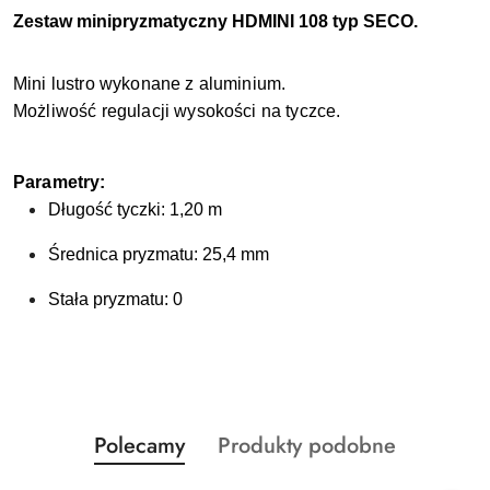
Zestaw minipryzmatyczny HDMINI 108 typ SECO.
Mini lustro wykonane z aluminium.
Możliwość regulacji wysokości na tyczce.
Parametry:
Długość tyczki: 1,20 m
Średnica pryzmatu: 25,4 mm
Stała pryzmatu: 0
Produkty
Produkty
Polecamy
Produkty podobne
Pomiń karuzelę produktów
o
o