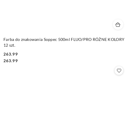
Farba do znakowania Soppec 500ml FLUO/PRO RÓŻNE KOLORY
12 szt.
263.99
Cena:
Cena:
263.99