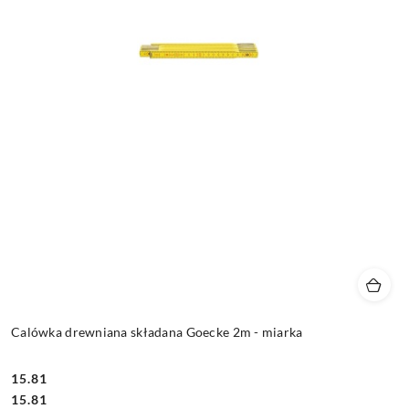
Calówka drewniana składana Goecke 2m - miarka
15.81
Cena:
Cena:
15.81