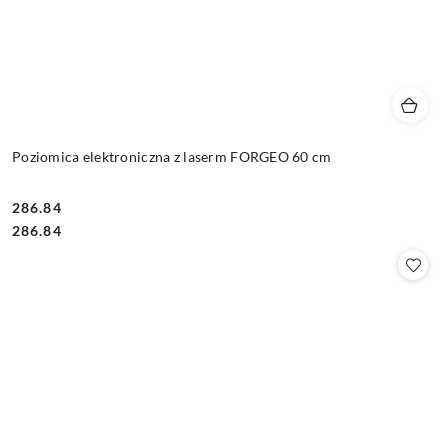
Poziomica elektroniczna z laserm FORGEO 60 cm
286.84
Cena:
Cena:
286.84