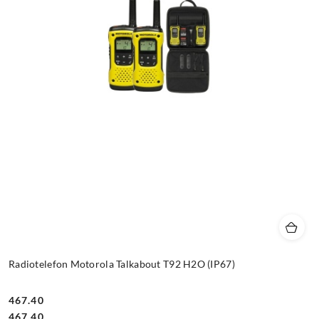
Radiotelefon Motorola Talkabout T92 H2O (IP67)
467.40
Cena:
Cena:
467.40