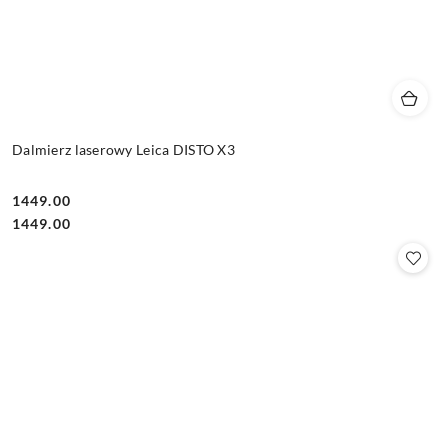
Dalmierz laserowy Leica DISTO X3
1449.00
Cena:
Cena:
1449.00