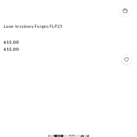
Laser krzyżowy Forgeo FLP23
615.00
Cena:
Cena:
615.00