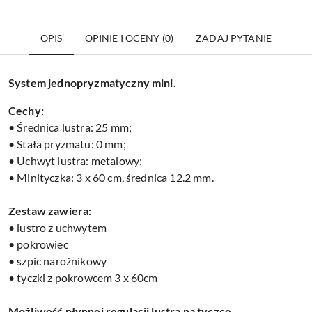
OPIS
OPINIE I OCENY (0)
ZADAJ PYTANIE
System jednopryzmatyczny mini.
Cechy:
• Średnica lustra: 25 mm;
• Stała pryzmatu: 0 mm;
• Uchwyt lustra: metalowy;
• Minityczka: 3 x 60 cm, średnica 12.2 mm.
Zestaw zawiera:
• lustro z uchwytem
• pokrowiec
• szpic narożnikowy
• tyczki z pokrowcem 3 x 60cm
Możliwość płynnej regulacji lustra na tyczce.