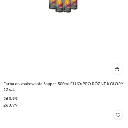
Farba do znakowania Soppec 500ml FLUO/PRO RÓŻNE KOLORY
12 szt.
263.99
Cena:
Cena:
263.99