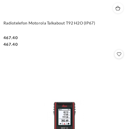
Radiotelefon Motorola Talkabout T92 H2O (IP67)
467.40
Cena:
Cena:
467.40