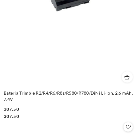
Bateria Trimble R2/R4/R6/R8s/R580/R780/DiNi Li-Ion, 2.6 mAh,
7.4V
307.50
Cena:
Cena:
307.50