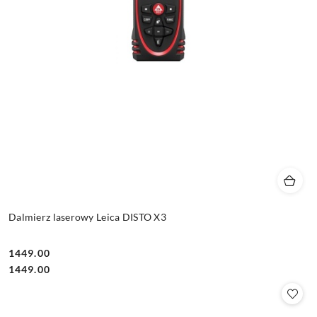
Dalmierz laserowy Leica DISTO X3
1449.00
Cena:
Cena:
1449.00