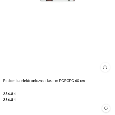
Poziomica elektroniczna z laserm FORGEO 60 cm
286.84
Cena:
Cena:
286.84