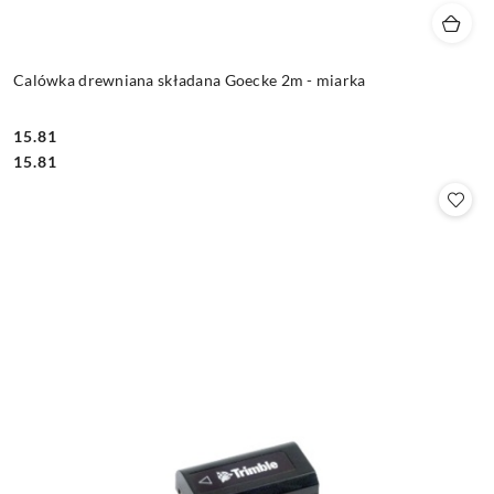
Calówka drewniana składana Goecke 2m - miarka
15.81
Cena:
Cena:
15.81