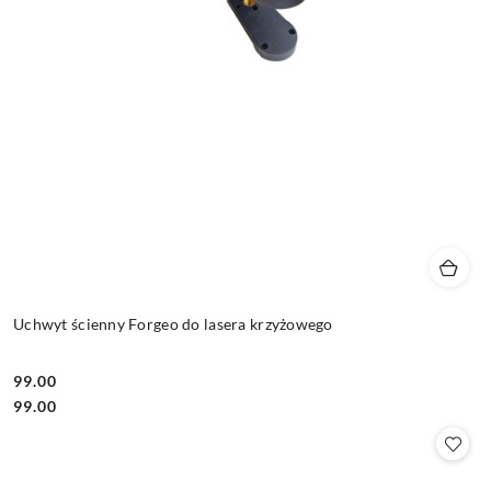
Uchwyt ścienny Forgeo do lasera krzyżowego
99.00
Cena:
Cena:
99.00