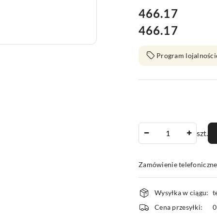
cena:
466.17
466.17
Cena:
Program lojalności
Ilość
szt.
Zamówienie telefoniczn
Dostępność
Wysyłka w ciągu:
t
i
Cena przesyłki:
dostawa