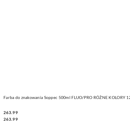
Farba do znakowania Soppec 500ml FLUO/PRO RÓŻNE KOLORY 12 
263.99
Cena:
Cena:
263.99