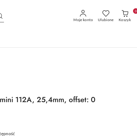
0
Moje konto
Ulubione
Koszyk
smini 112A, 25,4mm, offset: 0
stępność