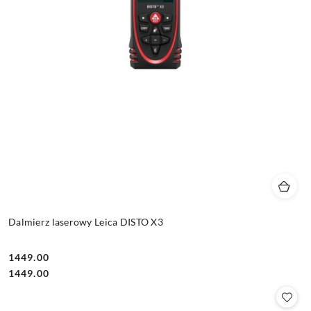
Dalmierz laserowy Leica DISTO X3
1449.00
Cena:
Cena:
1449.00