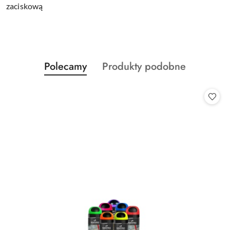
zaciskową
Produkty
Produkty
Polecamy
Produkty podobne
Pomiń karuzelę produktów
o
o
statusie:
statusie: