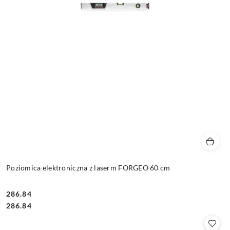
Poziomica elektroniczna z laserm FORGEO 60 cm
286.84
Cena:
Cena:
286.84