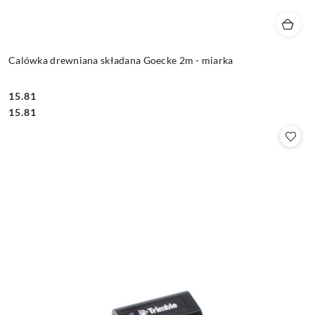
Calówka drewniana składana Goecke 2m - miarka
15.81
Cena:
Cena:
15.81