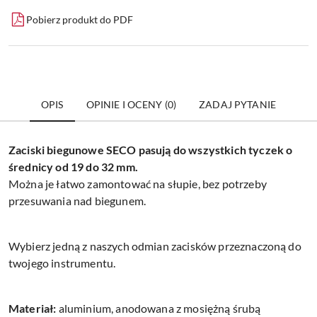
Pobierz produkt do PDF
OPIS
OPINIE I OCENY (0)
ZADAJ PYTANIE
Zaciski biegunowe SECO pasują do wszystkich tyczek o
średnicy od 19 do 32 mm.
Można je łatwo zamontować na słupie, bez potrzeby
przesuwania nad biegunem.
Wybierz jedną z naszych odmian zacisków przeznaczoną do
twojego instrumentu.
Materiał:
aluminium, anodowana z mosiężną śrubą