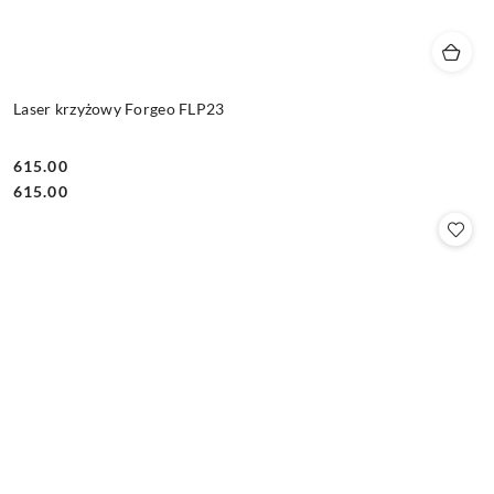
Laser krzyżowy Forgeo FLP23
615.00
Cena:
Cena:
615.00