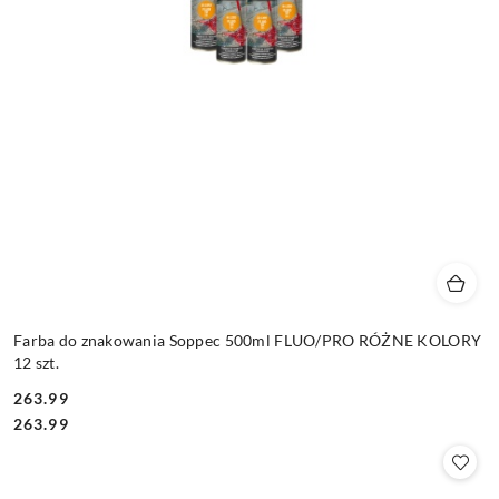
Farba do znakowania Soppec 500ml FLUO/PRO RÓŻNE KOLORY
12 szt.
263.99
Cena:
Cena:
263.99