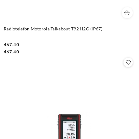
Radiotelefon Motorola Talkabout T92 H2O (IP67)
467.40
Cena:
Cena:
467.40