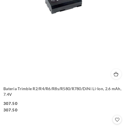
Bateria Trimble R2/R4/R6/R8s/R580/R780/DiNi Li-Ion, 2.6 mAh,
7.4V
307.50
Cena:
Cena:
307.50