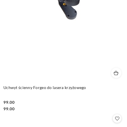
Uchwyt ścienny Forgeo do lasera krzyżowego
99.00
Cena:
Cena:
99.00