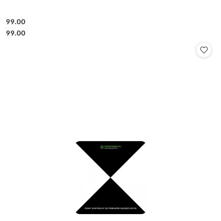
99.00
Cena:
Cena:
99.00