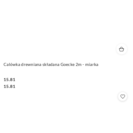
Calówka drewniana składana Goecke 2m - miarka
15.81
Cena:
Cena:
15.81