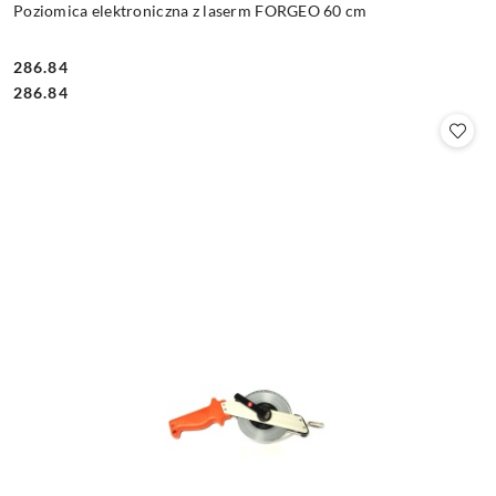
Poziomica elektroniczna z laserm FORGEO 60 cm
286.84
Cena:
Cena:
286.84