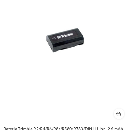
Bateria Trimble R2/R4/R6/R8s/R580/R780/DiNi Li-Ion, 2.6 mAh,