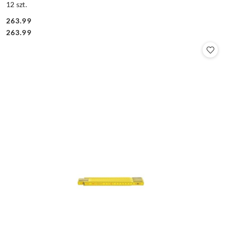
12 szt.
263.99
Cena:
Cena:
263.99