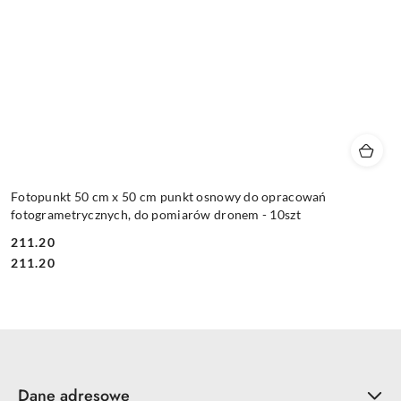
Fotopunkt 50 cm x 50 cm punkt osnowy do opracowań
fotogrametrycznych, do pomiarów dronem - 10szt
211.20
Cena:
Cena:
211.20
Dane adresowe