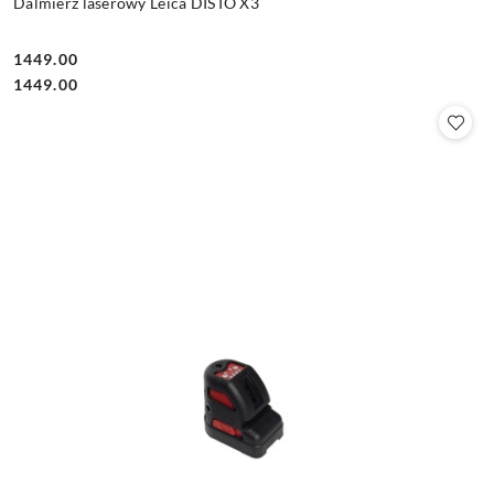
Dalmierz laserowy Leica DISTO X3
1449.00
Cena:
Cena:
1449.00