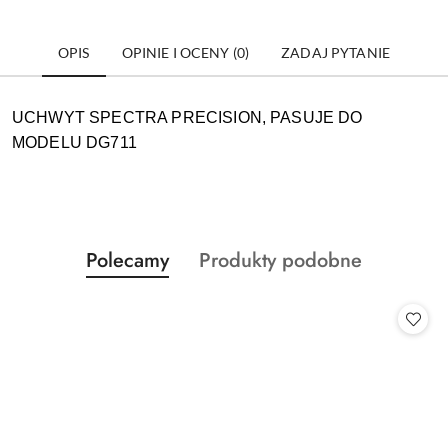
OPIS
OPINIE I OCENY (0)
ZADAJ PYTANIE
UCHWYT SPECTRA PRECISION, PASUJE DO
MODELU DG711
Produkty
Produkty
Polecamy
Produkty podobne
Pomiń karuzelę produktów
o
o
statusie:
statusie: