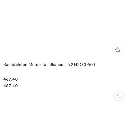
Radiotelefon Motorola Talkabout T92 H2O (IP67)
467.40
Cena:
Cena:
467.40