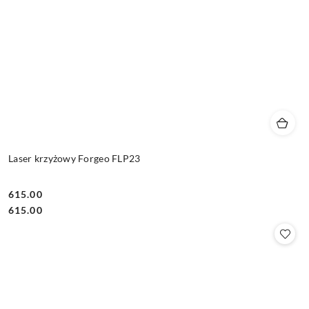
Laser krzyżowy Forgeo FLP23
615.00
Cena:
Cena:
615.00