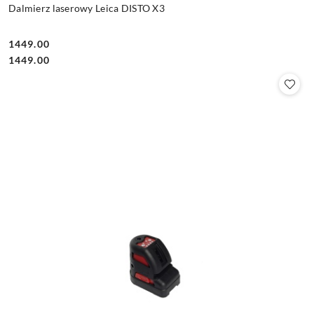
Dalmierz laserowy Leica DISTO X3
1449.00
Cena:
Cena:
1449.00