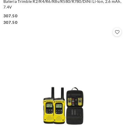
Bateria Trimble R2/R4/R6/R8s/R580/R780/DiNi Li-Ion, 2.6 mAh,
7.4V
307.50
Cena:
Cena:
307.50