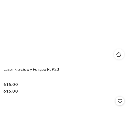
Laser krzyżowy Forgeo FLP23
615.00
Cena:
Cena:
615.00