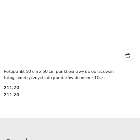
Fotopunkt 50 cm x 50 cm punkt osnowy do opracowań
fotogrametrycznych, do pomiarów dronem - 10szt
211.20
Cena:
Cena:
211.20