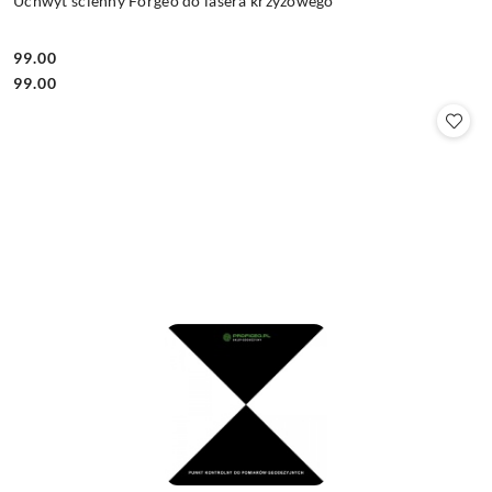
Uchwyt ścienny Forgeo do lasera krzyżowego
99.00
Cena:
Cena:
99.00