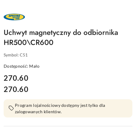
NAZWA
PRODUCENTA:
SPECTRA
PRECISION
Uchwyt magnetyczny do odbiornika
HR500\CR600
Symbol:
C51
Dostępność:
Mało
cena:
270.60
270.60
Cena:
Program lojalnościowy dostępny jest tylko dla
zalogowanych klientów.