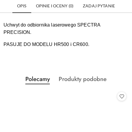
OPIS
OPINIE I OCENY (0)
ZADAJ PYTANIE
Uchwyt do odbiornika laserowego SPECTRA
PRECISION.
PASUJE DO MODELU HR500 i CR600.
Produkty
Produkty
Polecamy
Produkty podobne
Pomiń karuzelę produktów
o
o
statusie:
statusie: