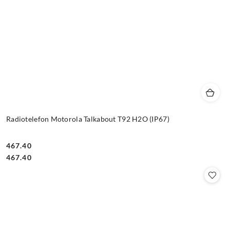
Radiotelefon Motorola Talkabout T92 H2O (IP67)
467.40
Cena:
Cena:
467.40