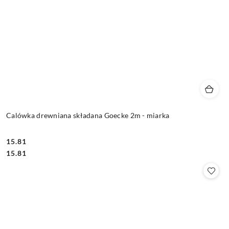
Calówka drewniana składana Goecke 2m - miarka
15.81
Cena:
Cena:
15.81