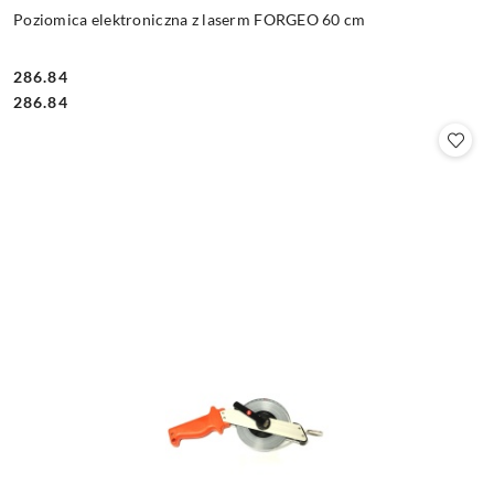
Poziomica elektroniczna z laserm FORGEO 60 cm
286.84
Cena:
Cena:
286.84