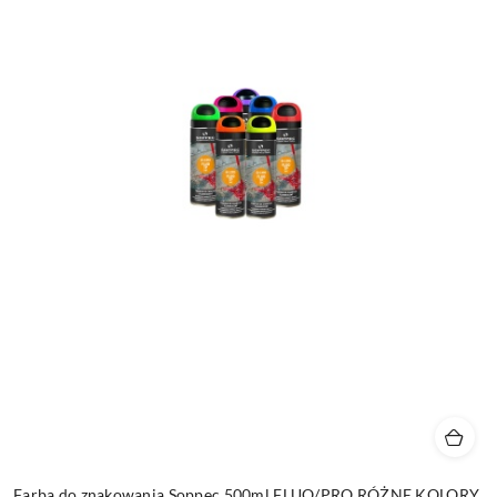
Farba do znakowania Soppec 500ml FLUO/PRO RÓŻNE KOLORY