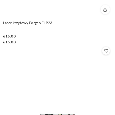
Laser krzyżowy Forgeo FLP23
615.00
Cena:
Cena:
615.00