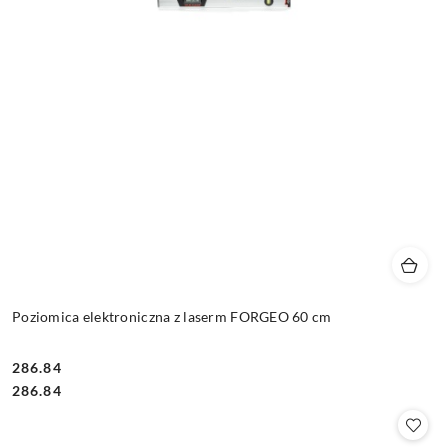
Poziomica elektroniczna z laserm FORGEO 60 cm
286.84
Cena:
Cena:
286.84