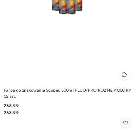
Farba do znakowania Soppec 500ml FLUO/PRO RÓŻNE KOLORY
12 szt.
263.99
Cena:
Cena:
263.99