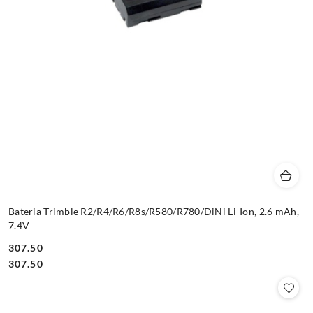
Bateria Trimble R2/R4/R6/R8s/R580/R780/DiNi Li-Ion, 2.6 mAh,
7.4V
307.50
Cena:
Cena:
307.50