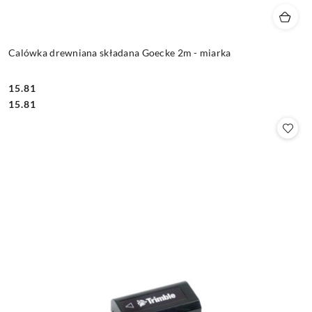
Calówka drewniana składana Goecke 2m - miarka
15.81
Cena:
Cena:
15.81