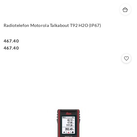
Radiotelefon Motorola Talkabout T92 H2O (IP67)
467.40
Cena:
Cena:
467.40