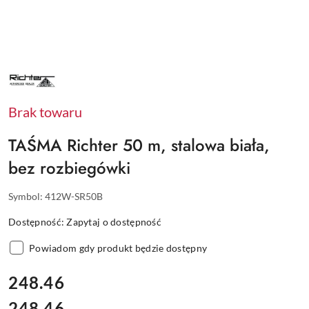
NAZWA
PRODUCENTA:
RICHTER
Brak towaru
TAŚMA Richter 50 m, stalowa biała,
bez rozbiegówki
Symbol:
412W-SR50B
Dostępność:
Zapytaj o dostępność
Powiadom gdy produkt będzie dostępny
cena:
248.46
248.46
Cena: