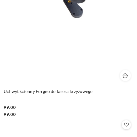
Uchwyt ścienny Forgeo do lasera krzyżowego
99.00
Cena:
Cena:
99.00