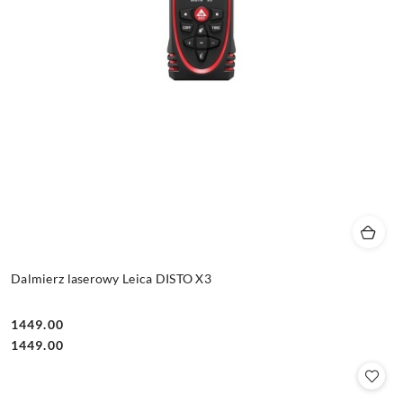
Dalmierz laserowy Leica DISTO X3
1449.00
Cena:
Cena:
1449.00