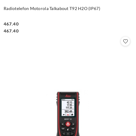
Radiotelefon Motorola Talkabout T92 H2O (IP67)
467.40
Cena:
Cena:
467.40