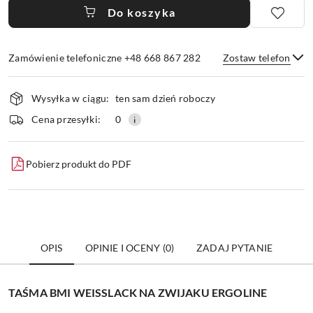
Do koszyka
Zamówienie telefoniczne +48 668 867 282
Zostaw telefon
Dostępność
Wysyłka w ciągu:
ten sam dzień roboczy
i
dostawa
Wyślij
Cena przesyłki:
0
Pobierz produkt do PDF
OPIS
OPINIE I OCENY (0)
ZADAJ PYTANIE
TAŚMA BMI WEISSLACK NA ZWIJAKU ERGOLINE