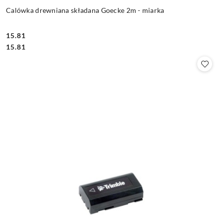
Calówka drewniana składana Goecke 2m - miarka
15.81
Cena:
Cena:
15.81