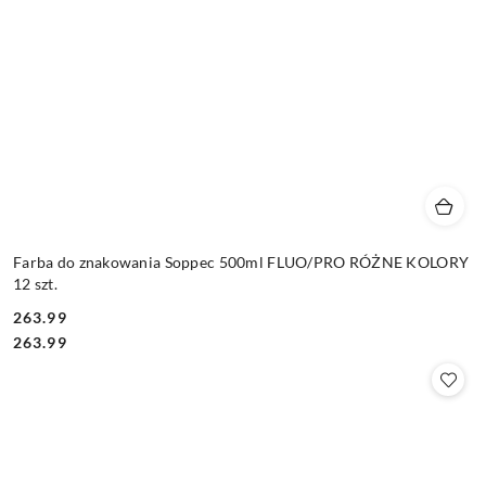
Farba do znakowania Soppec 500ml FLUO/PRO RÓŻNE KOLORY
12 szt.
263.99
Cena:
Cena:
263.99