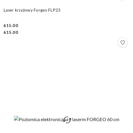
Laser krzyżowy Forgeo FLP23
615.00
Cena:
Cena:
615.00