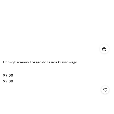
Uchwyt ścienny Forgeo do lasera krzyżowego
99.00
Cena:
Cena:
99.00