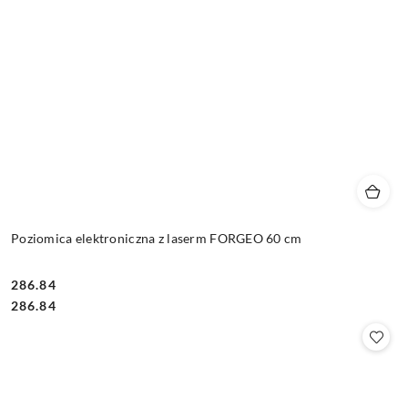
Poziomica elektroniczna z laserm FORGEO 60 cm
286.84
Cena:
Cena:
286.84