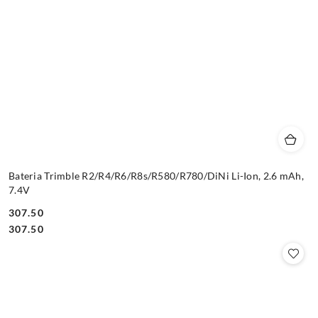
Bateria Trimble R2/R4/R6/R8s/R580/R780/DiNi Li-Ion, 2.6 mAh,
7.4V
307.50
Cena:
Cena:
307.50