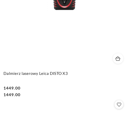
Dalmierz laserowy Leica DISTO X3
1449.00
Cena:
Cena:
1449.00