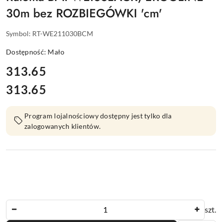
30m bez ROZBIEGÓWKI 'cm'
Symbol:
RT-WE211030BCM
Dostępność:
Mało
cena:
313.65
313.65
Cena:
Program lojalnościowy dostępny jest tylko dla
zalogowanych klientów.
Ilość
szt.