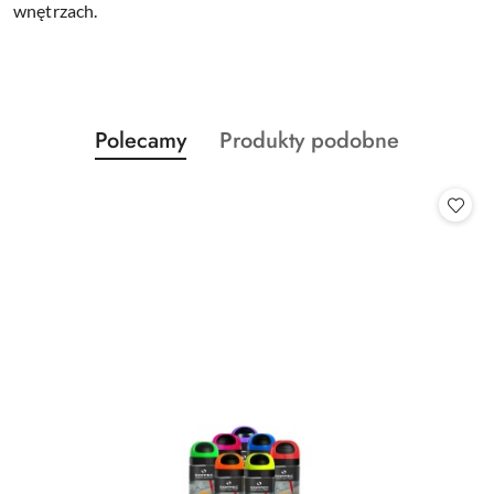
wnętrzach.
Produkty
Produkty
Polecamy
Produkty podobne
Pomiń karuzelę produktów
o
o
statusie:
statusie: