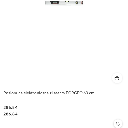
Poziomica elektroniczna z laserm FORGEO 60 cm
286.84
Cena:
Cena:
286.84