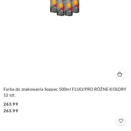
Farba do znakowania Soppec 500ml FLUO/PRO RÓŻNE KOLORY
12 szt.
263.99
Cena:
Cena:
263.99