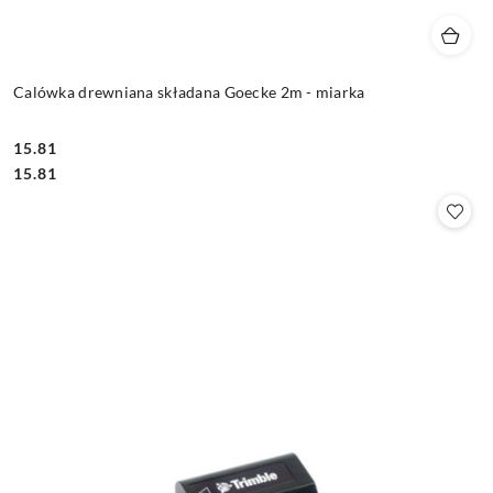
Calówka drewniana składana Goecke 2m - miarka
15.81
Cena:
Cena:
15.81