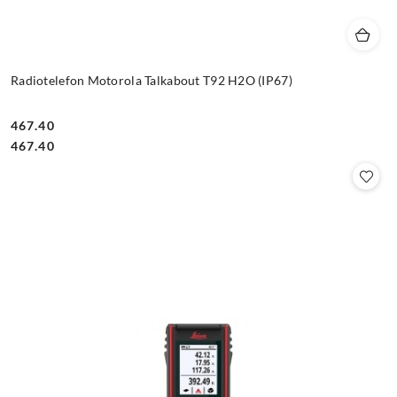
Radiotelefon Motorola Talkabout T92 H2O (IP67)
467.40
Cena:
Cena:
467.40