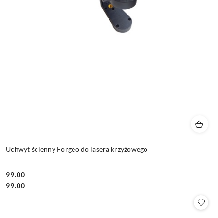
Uchwyt ścienny Forgeo do lasera krzyżowego
99.00
Cena:
Cena:
99.00