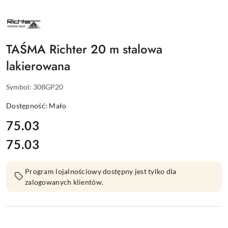
NAZWA
PRODUCENTA:
RICHTER
TAŚMA Richter 20 m stalowa
lakierowana
Symbol:
308GP20
Dostępność:
Mało
cena:
75.03
75.03
Cena:
Program lojalnościowy dostępny jest tylko dla
zalogowanych klientów.