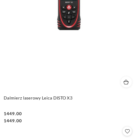
Dalmierz laserowy Leica DISTO X3
1449.00
Cena:
Cena:
1449.00