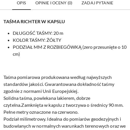
OPIS
OPINIE I OCENY (0)
ZADAJ PYTANIE
TAŚMA RICHTER W KAPSLU
DŁUGOŚĆ TAŚMY: 20 m
KOLOR TAŚMY: ŻÓŁTY
PODZIAŁ MM Z ROZBIEGÓWKĄ (zero przesunięte o 10
cm)
Taśma pomiarowa produkowana według najwyższych
standardów jakości. Gwarantowana dokładność taśmy
zgodnie z normami Unii Europejskiej.
Solidna taśma, powlekana lakierem, dobrze
czytelna.Zamknięta w kapslu z tworzywa o średnicy 90 mm.
Pełne metry oznaczone na czerwono.
Podział milimetrowy. Idealna do pomiarów geodezyjnych i
budowlanych w normalnych warunkach terenowych oraz we