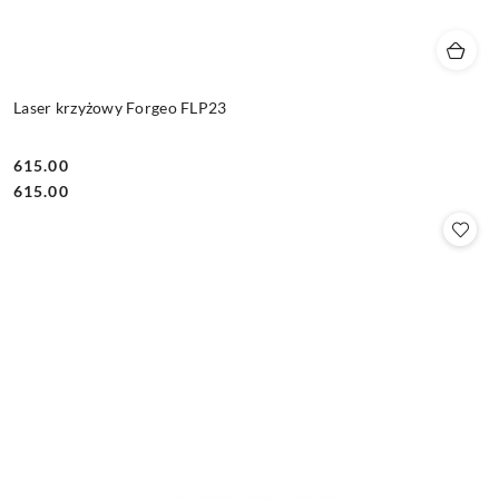
Laser krzyżowy Forgeo FLP23
615.00
Cena:
Cena:
615.00