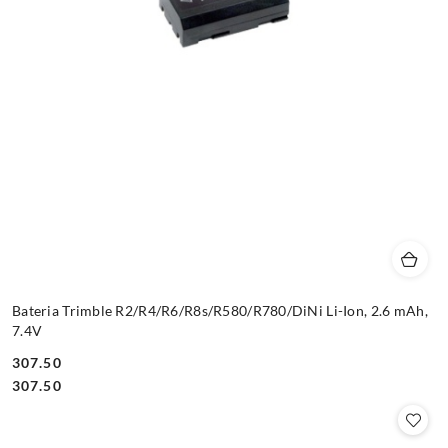
Bateria Trimble R2/R4/R6/R8s/R580/R780/DiNi Li-Ion, 2.6 mAh,
7.4V
307.50
Cena:
Cena:
307.50