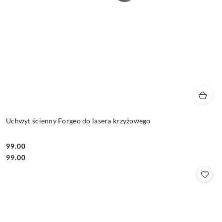
Uchwyt ścienny Forgeo do lasera krzyżowego
99.00
Cena:
Cena:
99.00