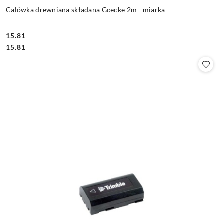
Calówka drewniana składana Goecke 2m - miarka
15.81
Cena:
Cena:
15.81