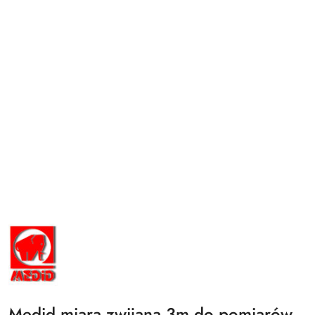
NAZWA
PRODUCENTA:
MEDID
Medid miara zwijana 3m do pomiarów