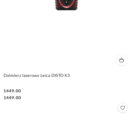
Dalmierz laserowy Leica DISTO X3
1449.00
Cena:
Cena:
1449.00