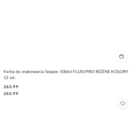
Farba do znakowania Soppec 500ml FLUO/PRO RÓŻNE KOLORY
12 szt.
263.99
Cena:
Cena:
263.99