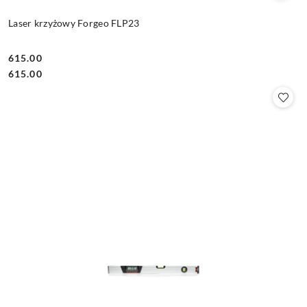
Laser krzyżowy Forgeo FLP23
615.00
Cena:
Cena:
615.00