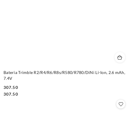
Bateria Trimble R2/R4/R6/R8s/R580/R780/DiNi Li-Ion, 2.6 mAh,
7.4V
307.50
Cena:
Cena:
307.50