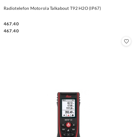
Radiotelefon Motorola Talkabout T92 H2O (IP67)
467.40
Cena:
Cena:
467.40