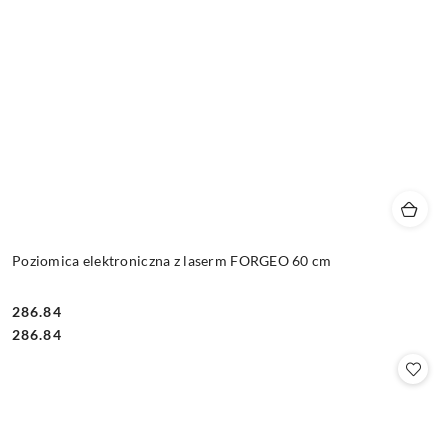
Poziomica elektroniczna z laserm FORGEO 60 cm
286.84
Cena:
Cena:
286.84