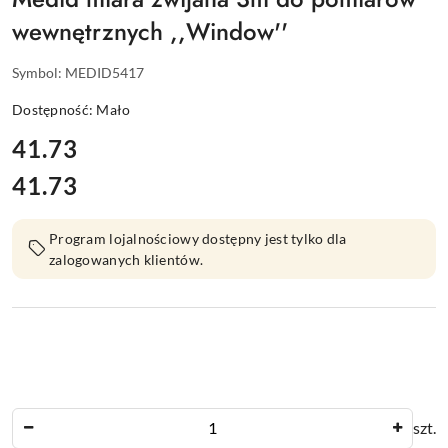
wewnętrznych ,,Window''
Symbol:
MEDID5417
Dostępność:
Mało
cena:
41.73
41.73
Cena:
Program lojalnościowy dostępny jest tylko dla
zalogowanych klientów.
Ilość
szt.