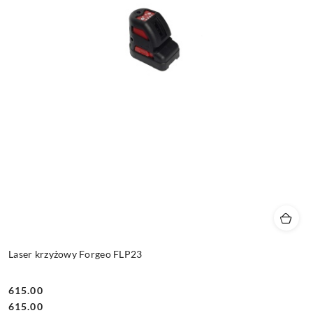
Laser krzyżowy Forgeo FLP23
615.00
Cena:
Cena:
615.00