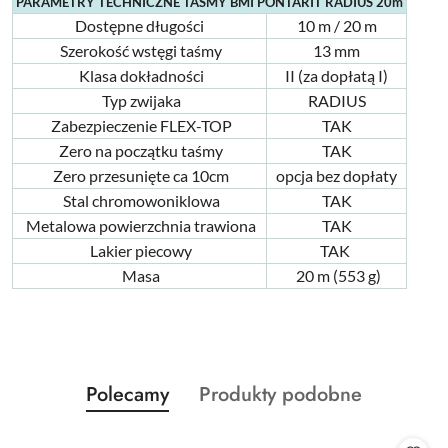
PARAMETRY TECHNICZNE TAŚMY BMI PONTARIT RADIUS 20m
Dostępne długości
10 m / 20 m
Szerokość wstęgi taśmy
13 mm
Klasa dokładności
II (za dopłatą I)
Typ zwijaka
RADIUS
Zabezpieczenie FLEX-TOP
TAK
Zero na początku taśmy
TAK
Zero przesunięte ca 10cm
opcja bez dopłaty
Stal chromowoniklowa
TAK
Metalowa powierzchnia trawiona
TAK
Lakier piecowy
TAK
Masa
2
0 m (553 g)
Produkty
Produkty
Polecamy
Produkty podobne
Pomiń karuzelę produktów
o
o
statusie:
statusie: