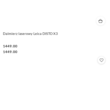
Dalmierz laserowy Leica DISTO X3
1449.00
Cena:
Cena:
1449.00