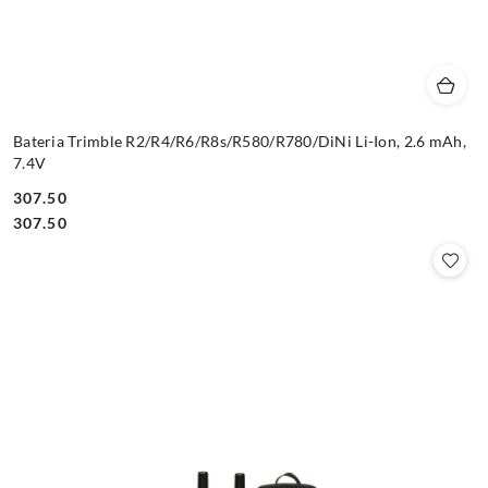
Bateria Trimble R2/R4/R6/R8s/R580/R780/DiNi Li-Ion, 2.6 mAh,
7.4V
307.50
Cena:
Cena:
307.50