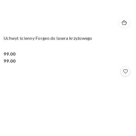
Uchwyt ścienny Forgeo do lasera krzyżowego
99.00
Cena:
Cena:
99.00