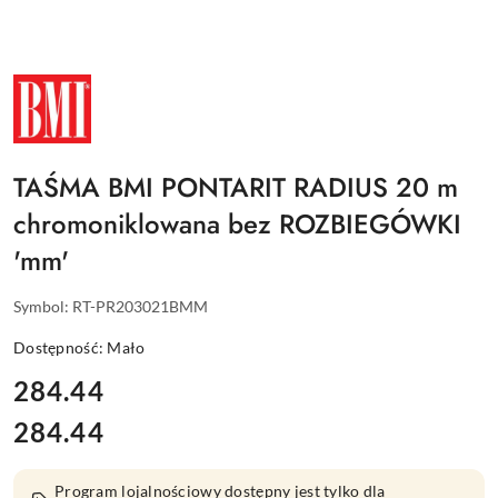
NAZWA
PRODUCENTA:
BMI
TAŚMA BMI PONTARIT RADIUS 20 m
chromoniklowana bez ROZBIEGÓWKI
'mm'
Symbol:
RT-PR203021BMM
Dostępność:
Mało
cena:
284.44
284.44
Cena:
Program lojalnościowy dostępny jest tylko dla