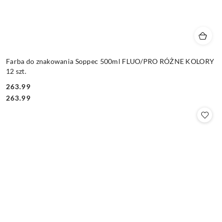
Farba do znakowania Soppec 500ml FLUO/PRO RÓŻNE KOLORY
12 szt.
263.99
Cena:
Cena:
263.99