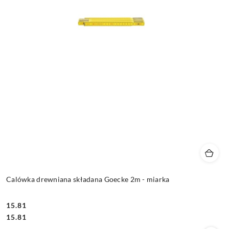
Calówka drewniana składana Goecke 2m - miarka
15.81
Cena:
Cena:
15.81