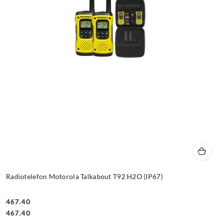
Radiotelefon Motorola Talkabout T92 H2O (IP67)
467.40
Cena:
Cena:
467.40