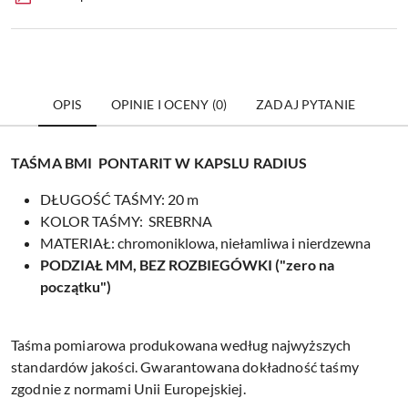
OPIS
OPINIE I OCENY (0)
ZADAJ PYTANIE
TAŚMA BMI PONTARIT W KAPSLU RADIUS
DŁUGOŚĆ TAŚMY: 20 m
KOLOR TAŚMY: SREBRNA
MATERIAŁ: chromoniklowa, niełamliwa i nierdzewna
PODZIAŁ MM, BEZ ROZBIEGÓWKI ("zero na
początku")
Taśma pomiarowa produkowana według najwyższych
standardów jakości. Gwarantowana dokładność taśmy
zgodnie z normami Unii Europejskiej.