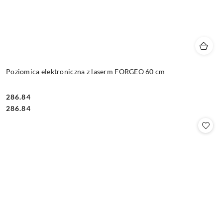
Poziomica elektroniczna z laserm FORGEO 60 cm
286.84
Cena:
Cena:
286.84