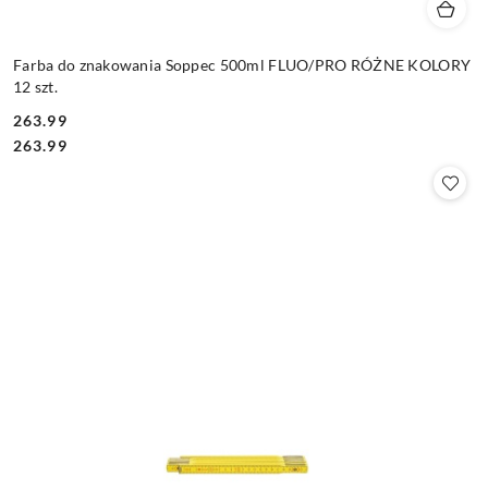
Farba do znakowania Soppec 500ml FLUO/PRO RÓŻNE KOLORY
12 szt.
263.99
Cena:
Cena:
263.99