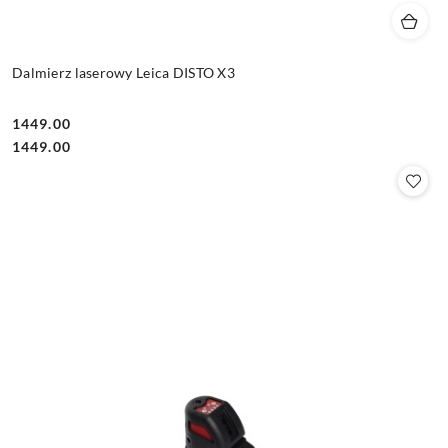
Dalmierz laserowy Leica DISTO X3
1449.00
Cena:
Cena:
1449.00