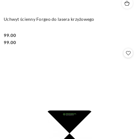
Uchwyt ścienny Forgeo do lasera krzyżowego
99.00
Cena:
Cena:
99.00