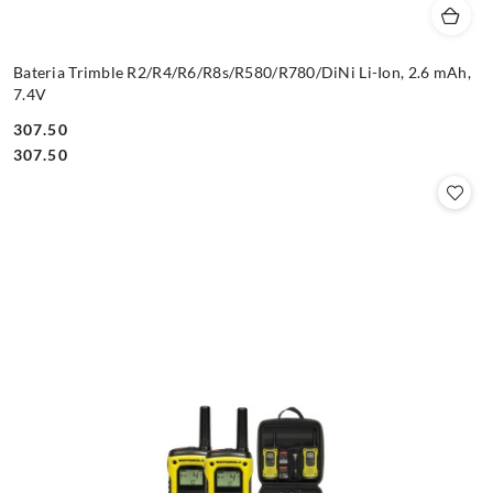
Bateria Trimble R2/R4/R6/R8s/R580/R780/DiNi Li-Ion, 2.6 mAh,
7.4V
307.50
Cena:
Cena:
307.50