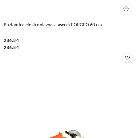
Poziomica elektroniczna z laserm FORGEO 60 cm
286.84
Cena:
Cena:
286.84