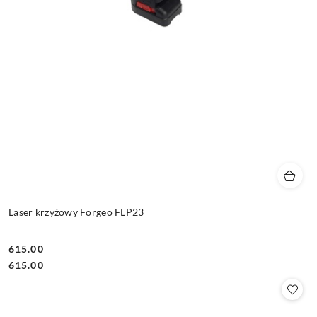
Laser krzyżowy Forgeo FLP23
615.00
Cena:
Cena:
615.00