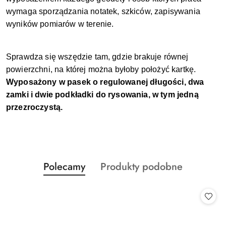
wymaga sporządzania notatek, szkiców, zapisywania
wyników pomiarów w terenie.
Sprawdza się wszędzie tam, gdzie brakuje równej
powierzchni, na której można byłoby położyć kartkę.
Wyposażony w pasek o regulowanej długości, dwa
zamki i dwie podkładki do rysowania, w tym jedną
przezroczystą.
Produkty
Produkty
Polecamy
Produkty podobne
Pomiń karuzelę produktów
o
o
statusie:
statusie: