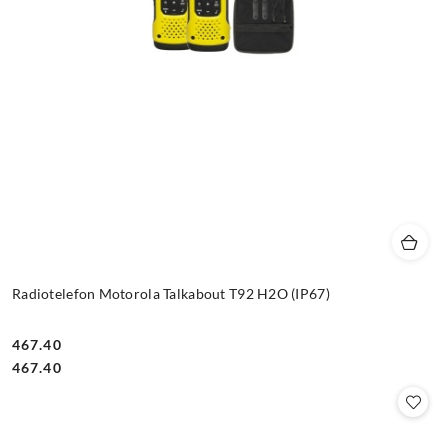
Radiotelefon Motorola Talkabout T92 H2O (IP67)
467.40
Cena:
Cena:
467.40