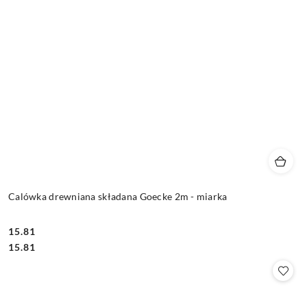
Calówka drewniana składana Goecke 2m - miarka
15.81
Cena:
Cena:
15.81