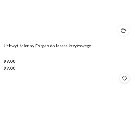
Uchwyt ścienny Forgeo do lasera krzyżowego
99.00
Cena:
Cena:
99.00