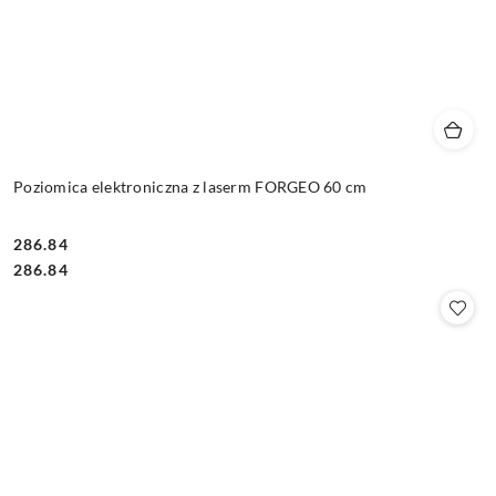
Poziomica elektroniczna z laserm FORGEO 60 cm
286.84
Cena:
Cena:
286.84