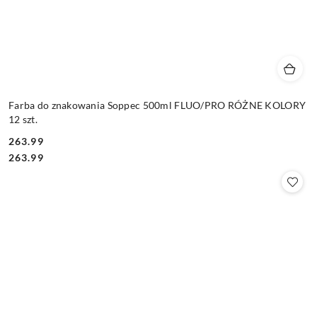
Farba do znakowania Soppec 500ml FLUO/PRO RÓŻNE KOLORY
12 szt.
263.99
Cena:
Cena:
263.99