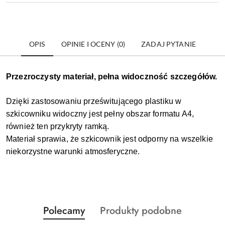
OPIS
OPINIE I OCENY (0)
ZADAJ PYTANIE
Przezroczysty materiał, pełna widoczność szczegółów.
Dzięki zastosowaniu prześwitującego plastiku w
szkicowniku widoczny jest pełny obszar formatu A4,
również ten przykryty ramką.
Materiał sprawia, że szkicownik jest odporny na wszelkie
niekorzystne warunki atmosferyczne.
Produkty
Produkty
Polecamy
Produkty podobne
Pomiń karuzelę produktów
o
o