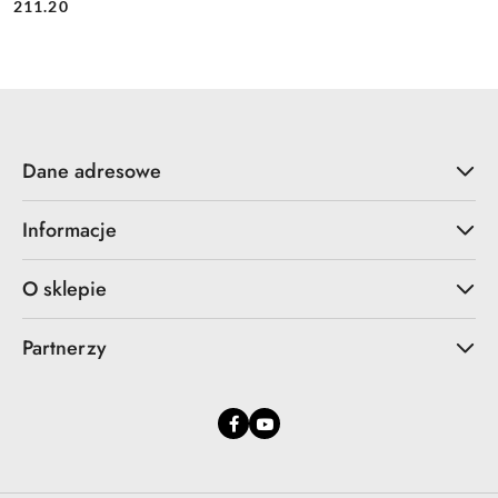
Cena:
Cena:
211.20
Dane adresowe
Informacje
O sklepie
Partnerzy