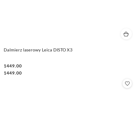
Dalmierz laserowy Leica DISTO X3
1449.00
Cena:
Cena:
1449.00