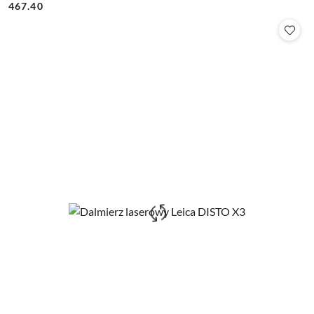
Cena:
Cena:
467.40