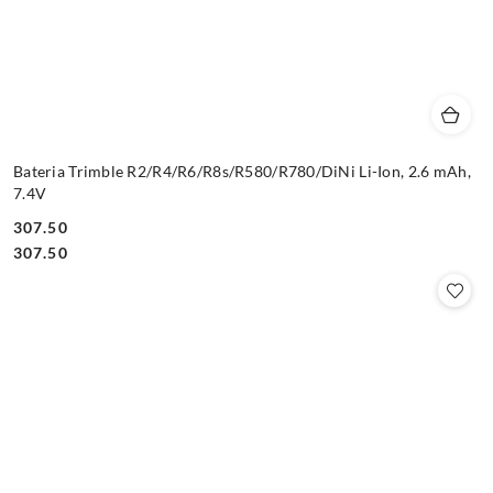
Bateria Trimble R2/R4/R6/R8s/R580/R780/DiNi Li-Ion, 2.6 mAh,
7.4V
307.50
Cena:
Cena:
307.50