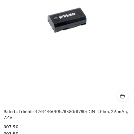
Bateria Trimble R2/R4/R6/R8s/R580/R780/DiNi Li-Ion, 2.6 mAh,
7.4V
307.50
Cena:
Cena:
307.50