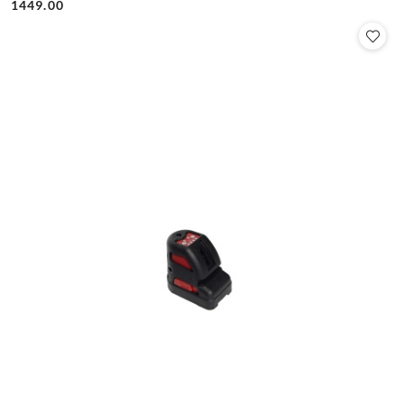
Cena:
Cena:
1449.00