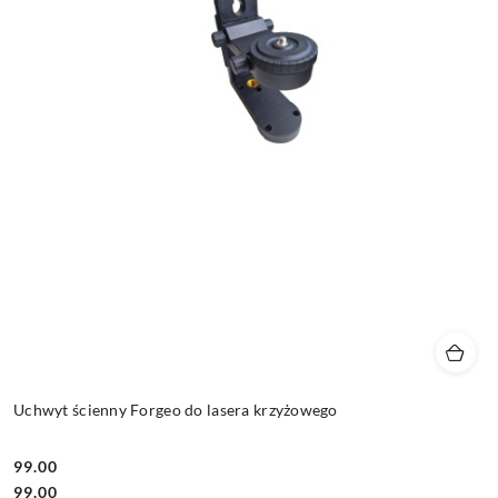
Uchwyt ścienny Forgeo do lasera krzyżowego
99.00
Cena:
Cena:
99.00