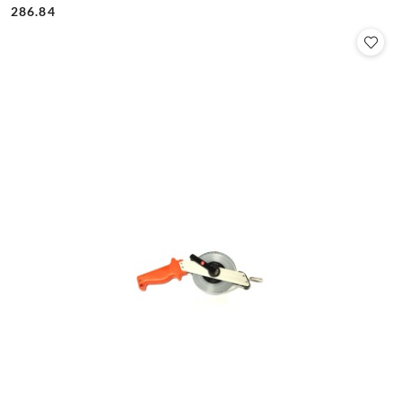
Cena:
Cena:
286.84