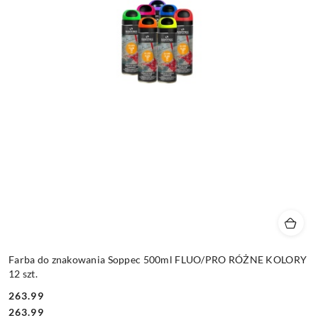
Farba do znakowania Soppec 500ml FLUO/PRO RÓŻNE KOLORY
12 szt.
263.99
Cena:
Cena:
263.99