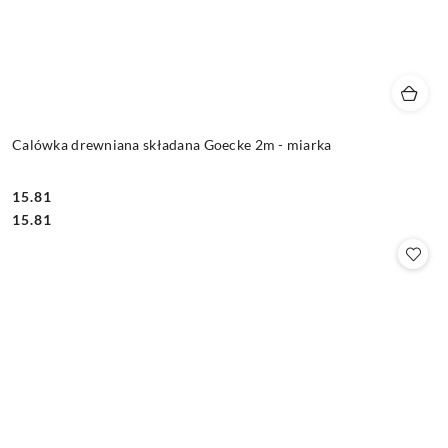
Calówka drewniana składana Goecke 2m - miarka
15.81
Cena:
Cena:
15.81