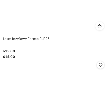
Laser krzyżowy Forgeo FLP23
615.00
Cena:
Cena:
615.00