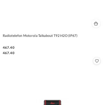
Radiotelefon Motorola Talkabout T92 H2O (IP67)
467.40
Cena:
Cena:
467.40