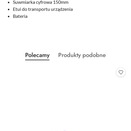
Suwmiarka cyfrowa 150mm
Etui do transportu urządzenia
Bateria
Produkty
Produkty
Polecamy
Produkty podobne
Pomiń karuzelę produktów
o
o
statusie:
statusie: