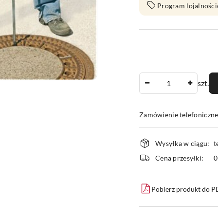
Program lojalności
Ilość
szt.
Zamówienie telefoniczn
Dostępność
Wysyłka w ciągu:
t
i
Cena przesyłki:
dostawa
Pobierz produkt do 