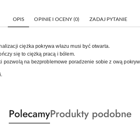
OPIS
OPINIE I OCENY (0)
ZADAJ PYTANIE
alizacji ciężka pokrywa włazu musi być otwarta.
ńczy się to ciężką pracą i bólem.
ki pozwolą na bezproblemowe poradzenie sobie z ową pokryw
.
Produkty
Produkty
Polecamy
Produkty podobne
o
o
statusie:
statusie: