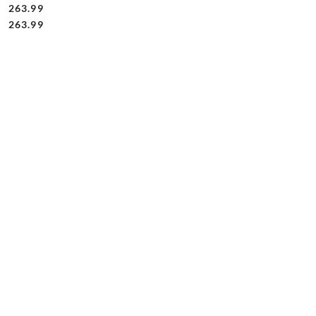
263.99
Cena:
Cena:
263.99