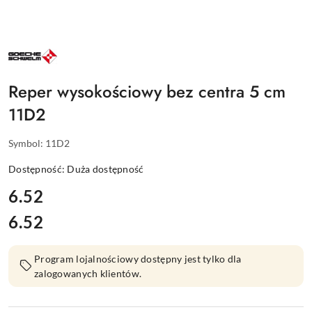
NAZWA
PRODUCENTA:
GOECKE
Reper wysokościowy bez centra 5 cm
11D2
Symbol:
11D2
Dostępność:
Duża dostępność
cena:
6.52
6.52
Cena:
Program lojalnościowy dostępny jest tylko dla
zalogowanych klientów.