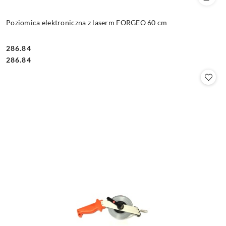
Poziomica elektroniczna z laserm FORGEO 60 cm
286.84
Cena:
Cena:
286.84