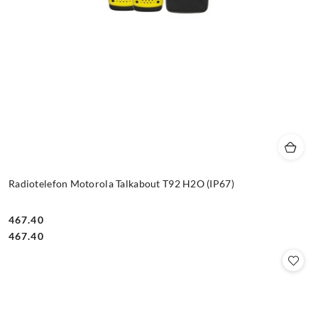
Radiotelefon Motorola Talkabout T92 H2O (IP67)
467.40
Cena:
Cena:
467.40