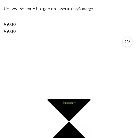
Uchwyt ścienny Forgeo do lasera krzyżowego
99.00
Cena:
Cena:
99.00