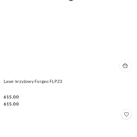
Laser krzyżowy Forgeo FLP23
615.00
Cena:
Cena:
615.00