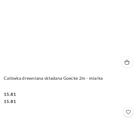
Calówka drewniana składana Goecke 2m - miarka
15.81
Cena:
Cena:
15.81