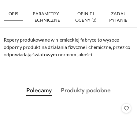
OPIS
PARAMETRY
OPINIE I
ZADAJ
TECHNICZNE
OCENY (0)
PYTANIE
Repery produkowane w niemieckiej fabryce to wysoce
odporny produkt na działania fizyczne i chemiczne, przez co
odpowiadają światowym normom jakości.
Produkty
Produkty
Polecamy
Produkty podobne
Pomiń karuzelę produktów
o
o
statusie:
statusie: