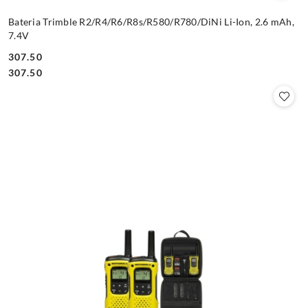
Bateria Trimble R2/R4/R6/R8s/R580/R780/DiNi Li-Ion, 2.6 mAh,
7.4V
307.50
Cena:
Cena:
307.50