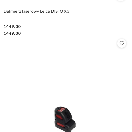
Dalmierz laserowy Leica DISTO X3
1449.00
Cena:
Cena:
1449.00