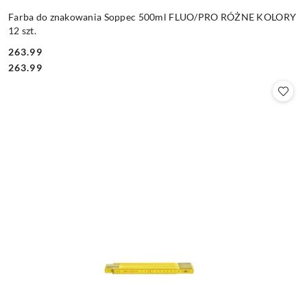
Farba do znakowania Soppec 500ml FLUO/PRO RÓŻNE KOLORY
12 szt.
263.99
Cena:
Cena:
263.99