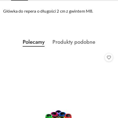
Główka do repera o długości 2 cm z gwintem M8.
Produkty
Produkty
Polecamy
Produkty podobne
Pomiń karuzelę produktów
o
o
statusie:
statusie: