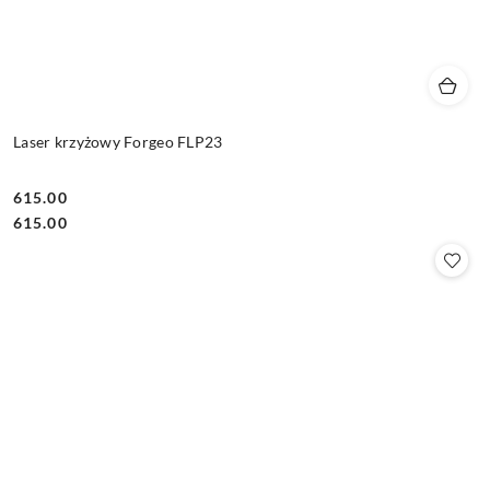
Laser krzyżowy Forgeo FLP23
615.00
Cena:
Cena:
615.00