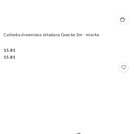
Calówka drewniana składana Goecke 2m - miarka
15.81
Cena:
Cena:
15.81