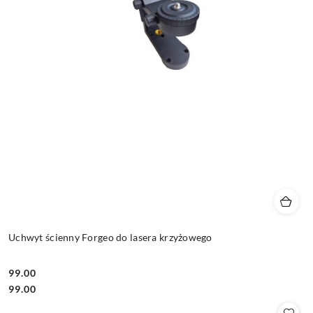
Uchwyt ścienny Forgeo do lasera krzyżowego
99.00
Cena:
Cena:
99.00