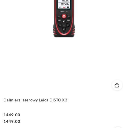
Dalmierz laserowy Leica DISTO X3
1449.00
Cena:
Cena:
1449.00