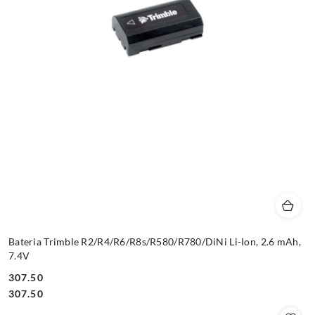
Bateria Trimble R2/R4/R6/R8s/R580/R780/DiNi Li-Ion, 2.6 mAh,
7.4V
307.50
Cena:
Cena:
307.50