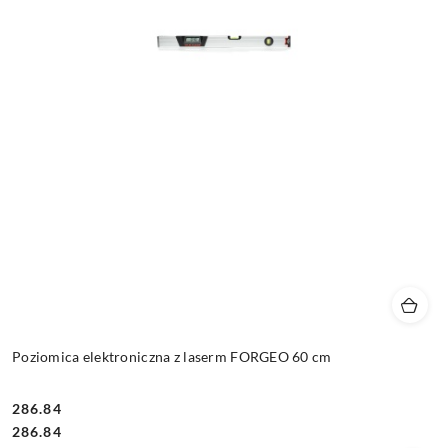
Poziomica elektroniczna z laserm FORGEO 60 cm
286.84
Cena:
Cena:
286.84