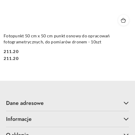
Fotopunkt 50 cm x 50 cm punkt osnowy do opracowań
fotogrametrycznych, do pomiarów dronem - 10szt
211.20
Cena:
Cena:
211.20
Dane adresowe
Informacje
O sklepie