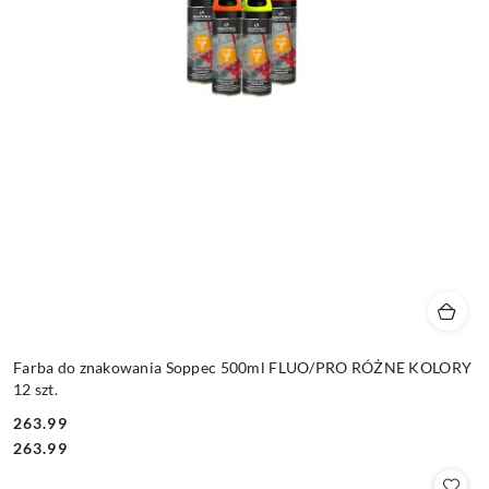
Farba do znakowania Soppec 500ml FLUO/PRO RÓŻNE KOLORY
12 szt.
263.99
Cena:
Cena:
263.99