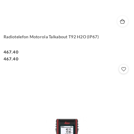
Radiotelefon Motorola Talkabout T92 H2O (IP67)
467.40
Cena:
Cena:
467.40