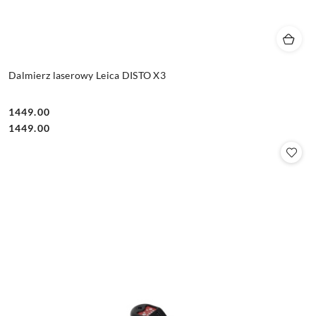
Dalmierz laserowy Leica DISTO X3
1449.00
Cena:
Cena:
1449.00