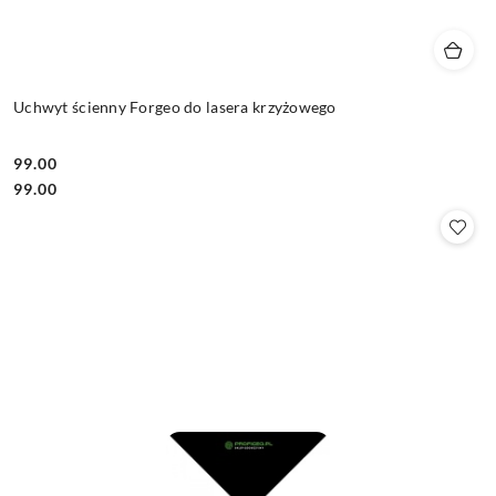
Uchwyt ścienny Forgeo do lasera krzyżowego
99.00
Cena:
Cena:
99.00