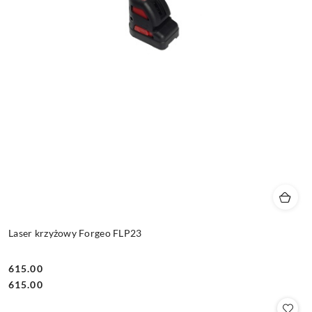
Laser krzyżowy Forgeo FLP23
615.00
Cena:
Cena:
615.00