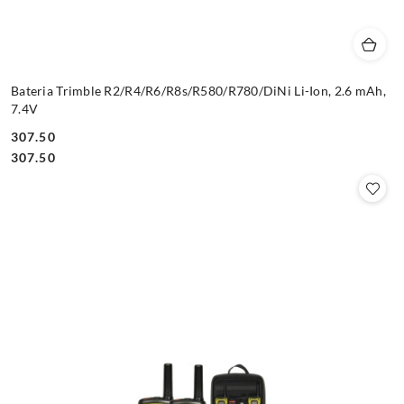
Bateria Trimble R2/R4/R6/R8s/R580/R780/DiNi Li-Ion, 2.6 mAh,
7.4V
307.50
Cena:
Cena:
307.50