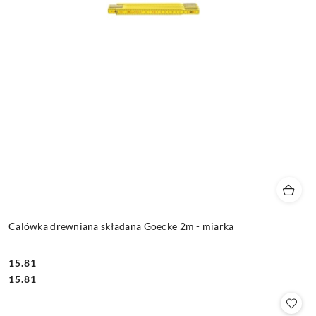
Calówka drewniana składana Goecke 2m - miarka
15.81
Cena:
Cena:
15.81