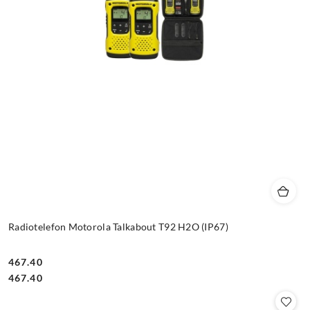
Radiotelefon Motorola Talkabout T92 H2O (IP67)
467.40
Cena:
Cena:
467.40