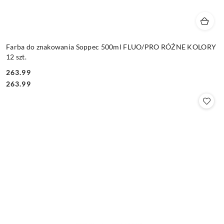
Farba do znakowania Soppec 500ml FLUO/PRO RÓŻNE KOLORY
12 szt.
263.99
Cena:
Cena:
263.99