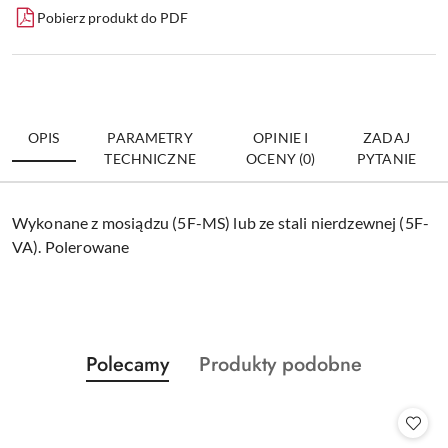
Pobierz produkt do PDF
OPIS
PARAMETRY
OPINIE I
ZADAJ
TECHNICZNE
OCENY (0)
PYTANIE
Wykonane z mosiądzu (5F-MS) lub ze stali nierdzewnej (5F-
VA). Polerowane
Produkty
Produkty
Polecamy
Produkty podobne
Pomiń karuzelę produktów
o
o
statusie:
statusie: