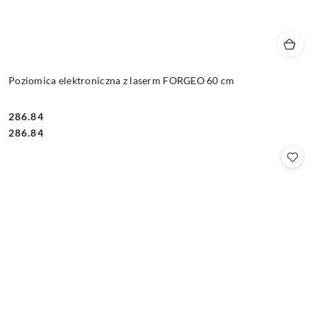
Poziomica elektroniczna z laserm FORGEO 60 cm
286.84
Cena:
Cena:
286.84