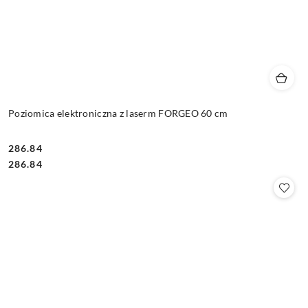
Poziomica elektroniczna z laserm FORGEO 60 cm
286.84
Cena:
Cena:
286.84