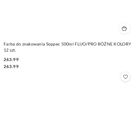
Farba do znakowania Soppec 500ml FLUO/PRO RÓŻNE KOLORY
12 szt.
263.99
Cena:
Cena:
263.99