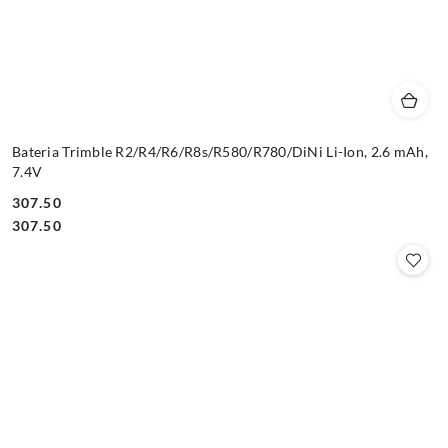
Bateria Trimble R2/R4/R6/R8s/R580/R780/DiNi Li-Ion, 2.6 mAh,
7.4V
307.50
Cena:
Cena:
307.50