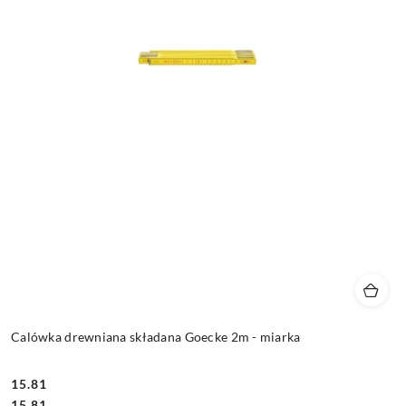
Calówka drewniana składana Goecke 2m - miarka
15.81
Cena:
Cena:
15.81