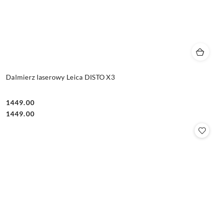
Dalmierz laserowy Leica DISTO X3
1449.00
Cena:
Cena:
1449.00