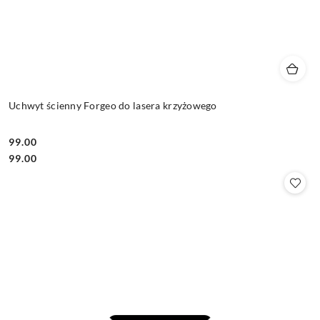
Uchwyt ścienny Forgeo do lasera krzyżowego
99.00
Cena:
Cena:
99.00