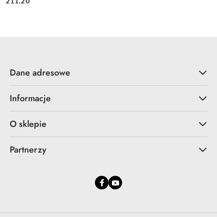
Cena:
211.20
Dane adresowe
Informacje
O sklepie
Partnerzy