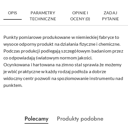
OPIS
PARAMETRY
OPINIE I
ZADAJ
TECHNICZNE
OCENY (0)
PYTANIE
Punkty pomiarowe produkowane w niemieckiej fabryce to
wysoce odporny produkt na działania fizyczne i chemiczne.
Podczas produkcji podlegają szczegółowym badaniom przez
co odpowiadają światowym normom jakości.
Ocynkowana i hartowana na zimno stal sprawia że możemy
je wbić praktyczne w każdy rodzaj podłoża a dobrze
widoczny centr pozwoli na spoziomowanie instrumentu nad
punktem.
Produkty
Produkty
Polecamy
Produkty podobne
Pomiń karuzelę produktów
o
o