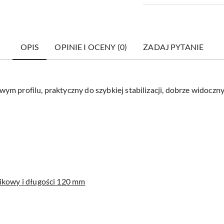
OPIS
OPINIE I OCENY (0)
ZADAJ PYTANIE
m profilu, praktyczny do szybkiej stabilizacji, dobrze widoczn
tikowy i długości 120 mm