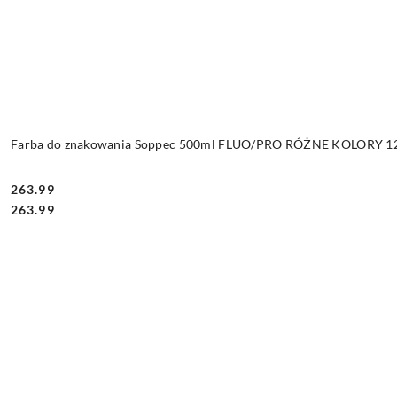
Farba do znakowania Soppec 500ml FLUO/PRO RÓŻNE KOLORY 12 
263.99
Cena:
Cena:
263.99