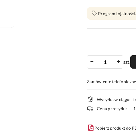
Program lojalności
Ilość
szt.
Zamówienie telefoniczn
Dostępność
Wysyłka w ciągu:
t
i
Cena przesyłki:
1
dostawa
Pobierz produkt do 