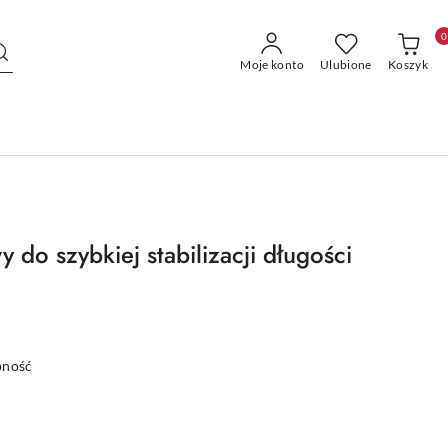
0
Moje konto
Ulubione
Koszyk
y do szybkiej stabilizacji długości
pność