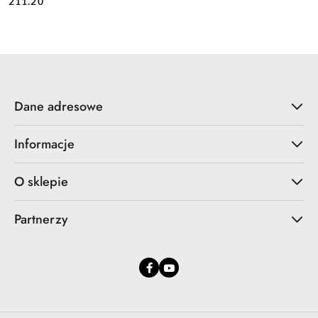
Cena:
211.20
Dane adresowe
Informacje
O sklepie
Partnerzy