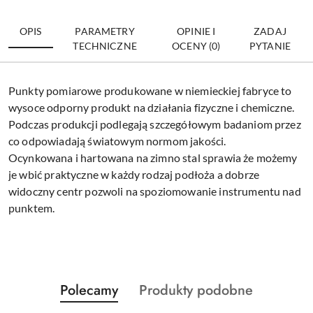
OPIS
PARAMETRY
OPINIE I
ZADAJ
TECHNICZNE
OCENY (0)
PYTANIE
Punkty pomiarowe produkowane w niemieckiej fabryce to
wysoce odporny produkt na działania fizyczne i chemiczne.
Podczas produkcji podlegają szczegółowym badaniom przez
co odpowiadają światowym normom jakości.
Ocynkowana i hartowana na zimno stal sprawia że możemy
je wbić praktyczne w każdy rodzaj podłoża a dobrze
widoczny centr pozwoli na spoziomowanie instrumentu nad
punktem.
Produkty
Produkty
Polecamy
Produkty podobne
Pomiń karuzelę produktów
o
o