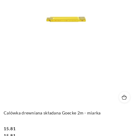
Calówka drewniana składana Goecke 2m - miarka
15.81
Cena:
Cena:
15.81