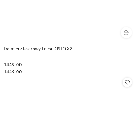
Dalmierz laserowy Leica DISTO X3
1449.00
Cena:
Cena:
1449.00