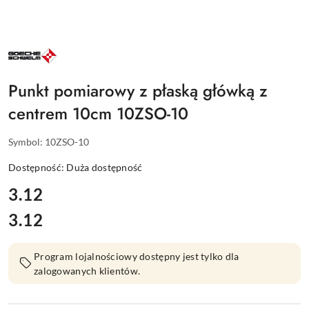
NAZWA
PRODUCENTA:
GOECKE
Punkt pomiarowy z płaską główką z
centrem 10cm 10ZSO-10
Symbol:
10ZSO-10
Dostępność:
Duża dostępność
cena:
3.12
3.12
Cena:
Program lojalnościowy dostępny jest tylko dla
zalogowanych klientów.