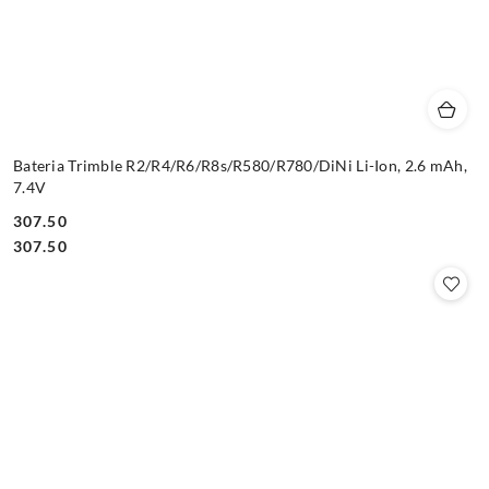
Bateria Trimble R2/R4/R6/R8s/R580/R780/DiNi Li-Ion, 2.6 mAh,
7.4V
307.50
Cena:
Cena:
307.50