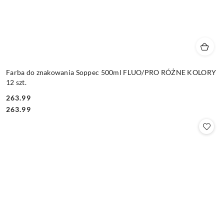
Farba do znakowania Soppec 500ml FLUO/PRO RÓŻNE KOLORY
12 szt.
263.99
Cena:
Cena:
263.99