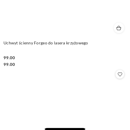
Uchwyt ścienny Forgeo do lasera krzyżowego
99.00
Cena:
Cena:
99.00