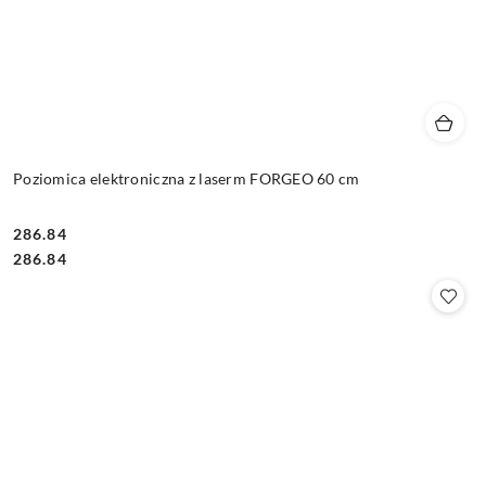
Poziomica elektroniczna z laserm FORGEO 60 cm
286.84
Cena:
Cena:
286.84